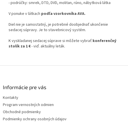
- podrúčky: smrek, DTD, DVD, molitan, rúno, nábytková látka
V ponuke v látkach
podľa vzorkovníka AVA.
Diel nie je samostatný, je potrebné doobjednať ukončenie
sedacej súpravy. Je to stavebnicový systém.
K vyskladanej sedacej súprave si môžete vybrať
konferenčný
stolík za 1 €
- viď. aktuálny leták.
Z
á
p
ä
Informácie pre vás
t
Kontakty
i
Program vernostných odmien
e
Obchodné podmienky
Podmienky ochrany osobných údajov