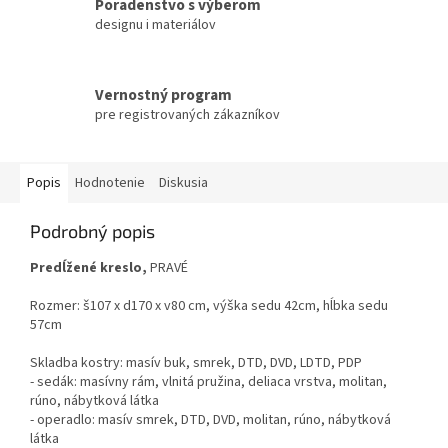
Poradenstvo s výberom
designu i materiálov
Vernostný program
pre registrovaných zákazníkov
Popis
Hodnotenie
Diskusia
Podrobný popis
Predĺžené kreslo,
PRAVÉ
Rozmer: š107 x d170 x v80 cm, výška sedu 42cm, hĺbka sedu
57cm
Skladba kostry: masív buk, smrek, DTD, DVD, LDTD, PDP
- sedák: masívny rám, vlnitá pružina, deliaca vrstva, molitan,
rúno, nábytková látka
- operadlo: masív smrek, DTD, DVD, molitan, rúno, nábytková
látka