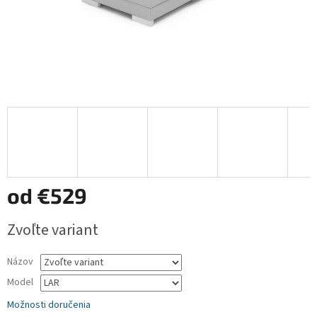
od
€529
Jednotková
Zvoľte variant
cena:
Názov
Model
Možnosti doručenia