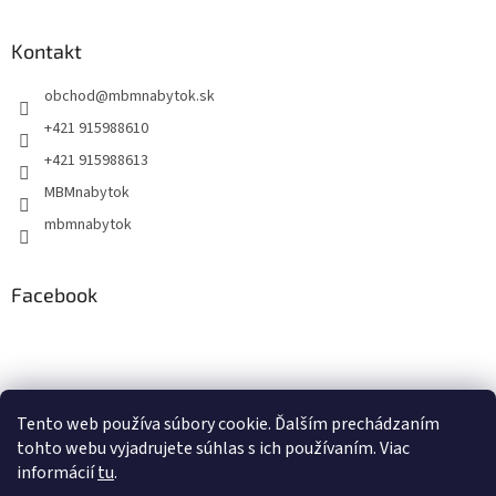
Kontakt
obchod
@
mbmnabytok.sk
+421 915988610
+421 915988613
MBMnabytok
mbmnabytok
Facebook
Nákupný košík
Tento web používa súbory cookie. Ďalším prechádzaním
tohto webu vyjadrujete súhlas s ich používaním. Viac
0
KS /
€0
informácií
tu
.