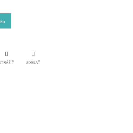
íka
STRÁŽIŤ
ZDIEĽAŤ