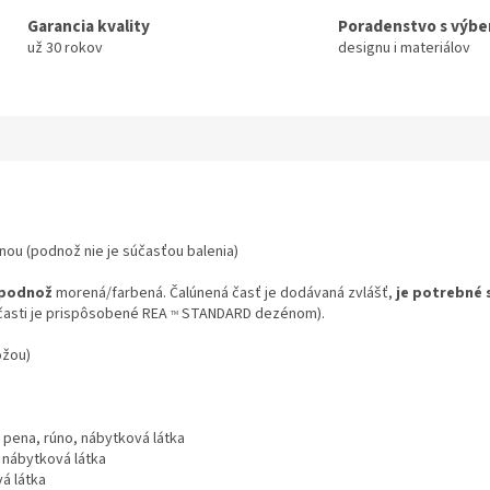
Garancia kvality
Poradenstvo s výb
už 30 rokov
designu i materiálov
ou (podnož nie je súčasťou balenia)
podnož
morená/farbená. Čalúnená časť je dodávaná zvlášť,
je potrebné 
časti je prispôsobené REA
STANDARD dezénom).
TM
ožou)
R pena, rúno, nábytková látka
, nábytková látka
á látka