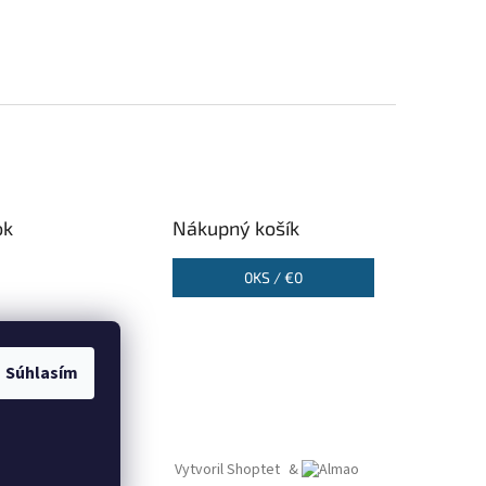
ok
Nákupný košík
0
KS /
€0
Súhlasím
Vytvoril Shoptet
&