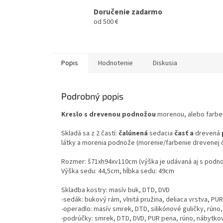
Doručenie zadarmo
od 500 €
Popis
Hodnotenie
Diskusia
Podrobný popis
Kreslo s drevenou podnožou
morenou, alebo farben
Skladá sa z 2 častí:
čalúnená
sedacia
časť
a
drevená
látky a morenia podnože (morenie/farbenie drevenej 
Rozmer: š71xh94xv110cm (výška je udávaná aj s podn
Výška sedu: 44,5cm, hĺbka sedu: 49cm
Skladba kostry: masív buk, DTD, DVD
-sedák: bukový rám, vlnitá pružina, deliaca vrstva, PU
-operadlo: masív smrek, DTD, silikónové guličky, rúno
-podrúčky: smrek, DTD, DVD, PUR pena, rúno, nábytkov