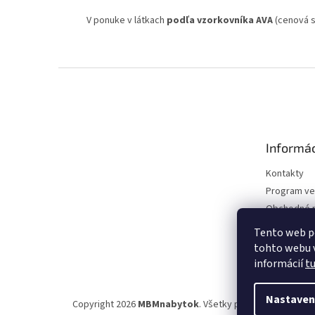
V ponuke v látkach
podľa vzorkovníka AVA
(cenová sku
Z
á
p
ä
t
Informác
i
e
Kontakty
Program ve
Obchodné 
Podmienky 
Tento web p
údajov
tohto webu v
informácií
t
Nastaven
Copyright 2026
MBMnabytok
. Všetky práva vyhradené.