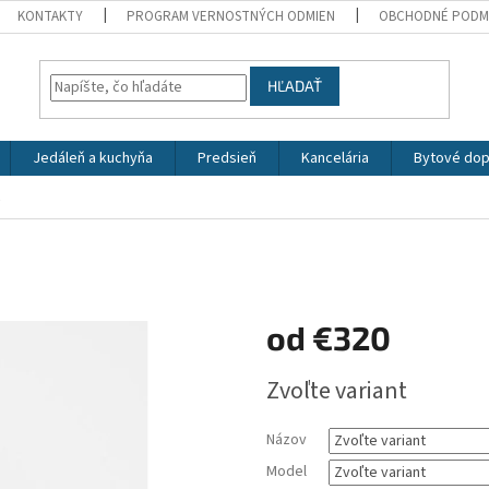
KONTAKTY
PROGRAM VERNOSTNÝCH ODMIEN
OBCHODNÉ PODM
HĽADAŤ
Jedáleň a kuchyňa
Predsieň
Kancelária
Bytové dop
R
od
€320
Jednotková
Zvoľte variant
cena:
Názov
Model