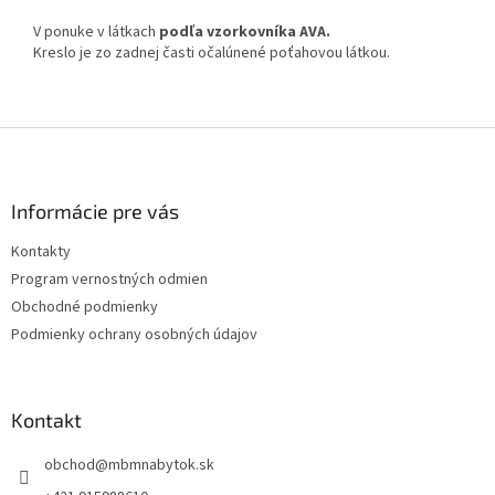
V ponuke v látkach
podľa vzorkovníka AVA.
Kreslo je zo zadnej časti očalúnené poťahovou látkou.
Z
á
p
ä
Informácie pre vás
t
Kontakty
i
Program vernostných odmien
e
Obchodné podmienky
Podmienky ochrany osobných údajov
Kontakt
obchod
@
mbmnabytok.sk