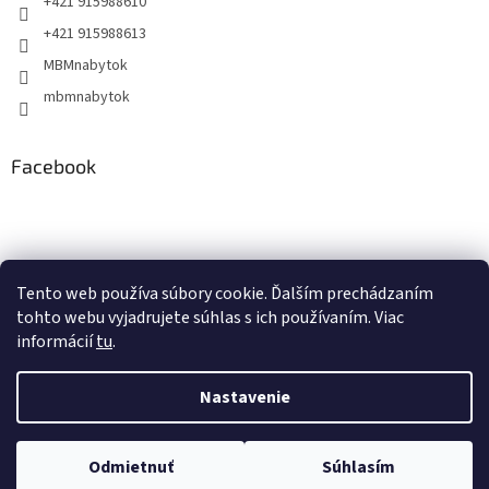
+421 915988610
+421 915988613
MBMnabytok
mbmnabytok
Facebook
Nákupný košík
Tento web používa súbory cookie. Ďalším prechádzaním
tohto webu vyjadrujete súhlas s ich používaním. Viac
0
KS /
€0
informácií
tu
.
Nastavenie
Vytvoril Shoptet
&
Odmietnuť
Súhlasím
Copyright 2026
MBMnabytok
. Všetky práva vyhradené.