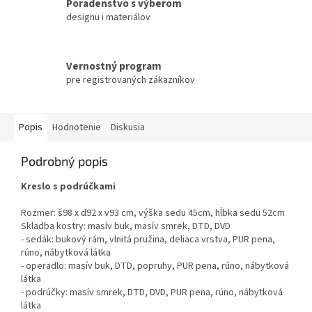
Poradenstvo s výberom
designu i materiálov
Vernostný program
pre registrovaných zákazníkov
Popis
Hodnotenie
Diskusia
Podrobný popis
Kreslo s podrúčkami
Rozmer: š98 x d92 x v93 cm, výška sedu 45cm, hĺbka sedu 52cm
Skladba kostry: masív buk, masív smrek, DTD, DVD
- sedák: bukový rám, vlnitá pružina, deliaca vrstva, PUR pena,
rúno, nábytková látka
- operadlo: masív buk, DTD, popruhy, PUR pena, rúno, nábytková
látka
- podrúčky: masív smrek, DTD, DVD, PUR pena, rúno, nábytková
látka