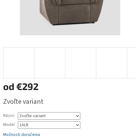
od
€292
Jednotková
Zvoľte variant
cena:
Názov
Model
Možnosti doručenia