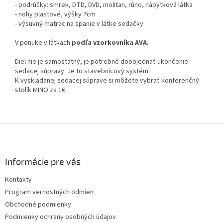
- podrúčky: smrek, DTD, DVD, molitan, rúno, nábytková látka
- nohy plastové, výšky 7cm
- výsuvný matrac na spanie v látke sedačky
V ponuke v látkach
podľa vzorkovníka AVA.
Diel nie je samostatný, je potrebné doobjednať ukončenie
sedacej súpravy. Je to stavebnicový systém.
K vyskladanej sedacej súprave si môžete vybrať konferenčný
stolík MINO za 1€.
Z
á
p
ä
Informácie pre vás
t
Kontakty
i
Program vernostných odmien
e
Obchodné podmienky
Podmienky ochrany osobných údajov