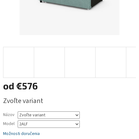
od
€576
Jednotková
Zvoľte variant
cena:
Názov
Model
Možnosti doručenia