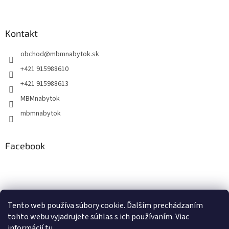
Kontakt
obchod
@
mbmnabytok.sk
+421 915988610
+421 915988613
MBMnabytok
mbmnabytok
Facebook
Nákupný košík
Tento web používa súbory cookie. Ďalším prechádzaním
tohto webu vyjadrujete súhlas s ich používaním. Viac
0
KS /
€0
informácií
tu
.