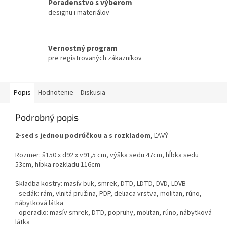
Poradenstvo s výberom
designu i materiálov
Vernostný program
pre registrovaných zákazníkov
Popis
Hodnotenie
Diskusia
Podrobný popis
2-sed s jednou podrúčkou a s rozkladom
, ĽAVÝ
Rozmer: š150 x d92 x v91,5 cm, výška sedu 47cm, hĺbka sedu
53cm, hĺbka rozkladu 116cm
Skladba kostry: masív buk, smrek, DTD, LDTD, DVD, LDVB
- sedák: rám, vlnitá pružina, PDP, deliaca vrstva, molitan, rúno,
nábytková látka
- operadlo: masív smrek, DTD, popruhy, molitan, rúno, nábytková
látka