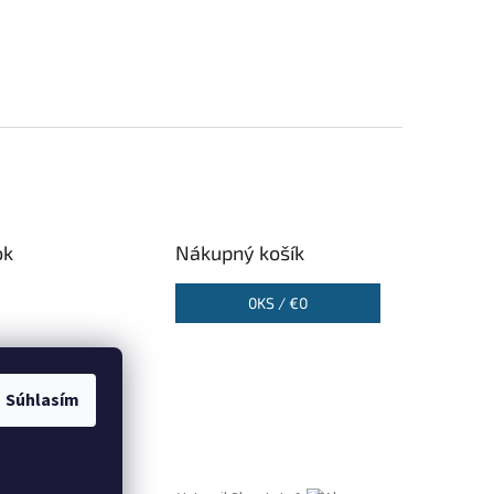
ok
Nákupný košík
0
KS /
€0
Súhlasím