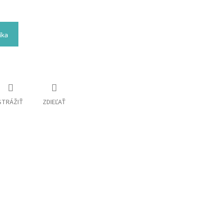
íka
STRÁŽIŤ
ZDIEĽAŤ