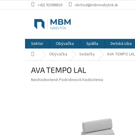
Prejsť
+421 915988610
obchod@mbmnabytok.sk
na
obsah
Sektor
Obývačka
Spálňa
Detská izba
Domov
Obývačka
Sedačky
AVA TEMPO LAL
AVA TEMPO LAL
Priemerné
Neohodnotené
Podrobnosti hodnotenia
hodnotenie
produktu
je
0,0
z
5
hviezdičiek.