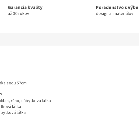
Garancia kvality
Poradenstvo s výb
už 30 rokov
designu i materiálov
ĺbka sedu 57cm
DP
olitan, rúno, nábytková látka
ytková látka
nábytková látka