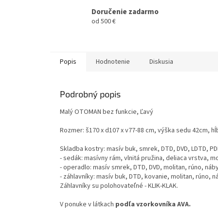
Doručenie zadarmo
od 500 €
Popis
Hodnotenie
Diskusia
Podrobný popis
Malý OTOMAN bez funkcie, Ľavý
Rozmer: š170 x d107 x v77-88 cm, výška sedu 42cm, h
Skladba kostry: masív buk, smrek, DTD, DVD, LDTD, P
- sedák: masívny rám, vlnitá pružina, deliaca vrstva, m
- operadlo: masív smrek, DTD, DVD, molitan, rúno, náb
- záhlavníky: masív buk, DTD, kovanie, molitan, rúno, 
Záhlavníky su polohovateľné - KLIK-KLAK.
V ponuke v látkach
podľa vzorkovníka AVA.