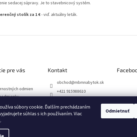
enie sedacej súpravy. Je to stavebnicový systém.
erenčný stolík za 1 €
- viď. aktuálny leták.
ie pre vás
Kontakt
Facebo
obchod
@
mbmnabytok.sk
rnostných odmien
+421 915988610
podmienky
+421 915988613
ochrany osobných
oužíva súbory cookie. Ďalším prechádzaním
MBMnabytok
Odmietnuť
yjadrujete súhlas s ich používaním. Viac
mbmnabytok
u
.
ie