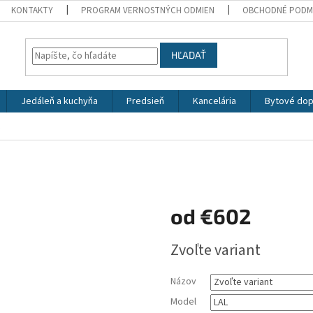
KONTAKTY
PROGRAM VERNOSTNÝCH ODMIEN
OBCHODNÉ PODM
HĽADAŤ
Jedáleň a kuchyňa
Predsieň
Kancelária
Bytové dop
od
€602
Jednotková
Zvoľte variant
cena:
Názov
Model