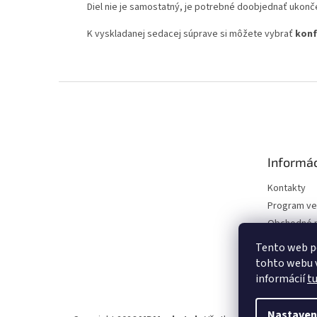
Diel nie je samostatný, je potrebné doobjednať ukonč
K vyskladanej sedacej súprave si môžete vybrať
konf
Z
á
p
ä
t
Informác
i
e
Kontakty
Program ve
Obchodné 
Podmienky 
Tento web p
údajov
tohto webu v
informácií
t
Nastaven