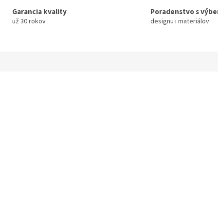
Garancia kvality
Poradenstvo s výb
už 30 rokov
designu i materiálov