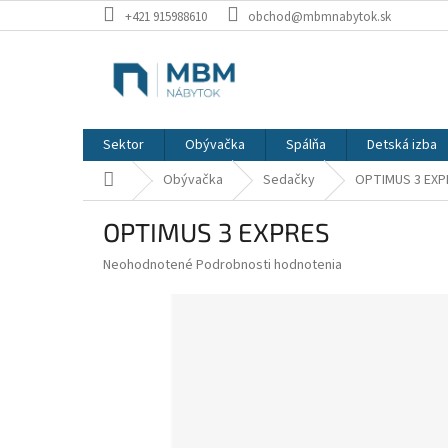
Prejsť
+421 915988610
obchod@mbmnabytok.sk
na
obsah
Sektor
Obývačka
Spálňa
Detská izba
Domov
Obývačka
Sedačky
OPTIMUS 3 EXP
OPTIMUS 3 EXPRES
Priemerné
Neohodnotené
Podrobnosti hodnotenia
hodnotenie
produktu
je
0,0
z
5
hviezdičiek.