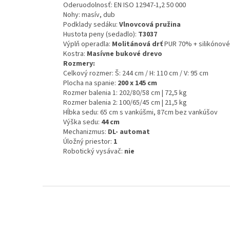
Oderuodolnosť: EN ISO 12947-1,2 50 000
Nohy: masív, dub
Podklady sedáku:
Vlnovcová pružina
Hustota peny (sedadlo):
T3037
Výplň operadla:
Molitánová drť
PUR 70% + silikónové
Kostra:
Masívne bukové drevo
Rozmery:
Celkový rozmer: Š: 244 cm / H: 110 cm / V: 95 cm
Plocha na spanie:
200 x 145 cm
Rozmer balenia 1: 202/80/58 cm | 72,5 kg
Rozmer balenia 2: 100/65/45 cm | 21,5 kg
Hĺbka sedu: 65 cm s vankúšmi, 87cm bez vankúšov
Výška sedu:
44 cm
Mechanizmus:
DL- automat
Úložný priestor:
1
Robotický vysávač:
nie
Z
á
p
ä