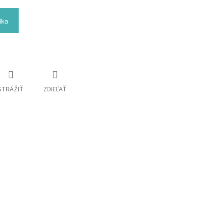
íka
STRÁŽIŤ
ZDIEĽAŤ