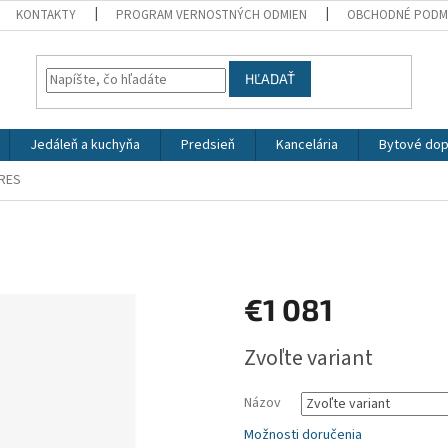
KONTAKTY
PROGRAM VERNOSTNÝCH ODMIEN
OBCHODNÉ PODM
HĽADAŤ
Jedáleň a kuchyňa
Predsieň
Kancelária
Bytové dop
RES
€1 081
Jednotková
Zvoľte variant
cena:
Názov
Možnosti doručenia