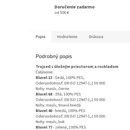
Doručenie zadarmo
od 500 €
Popis
Hodnotenie
Diskusia
Podrobný popis
Trojsed s úložným priestorom a rozkladom
Čalúnenie:
Bluvel 13
- šedá, 100% PES,
Oderuodolnosť: EN ISO 12947-1,2 50 000
Nohy: masív, čierne
Bluvel 68
- žltá, 100% PES
Oderuodolnosť: EN ISO 12947-1,2 50 000
Nohy: masív, tmavá hnedá
Bluvel 40
- hnedá, 100% PES
Oderuodolnosť: EN ISO 12947-1,2 50 000
Nohy: masív, buk
Bluvel 77
- zelená, 100% PES