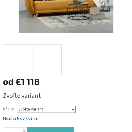
od
€1 118
Jednotková
Zvoľte variant
cena:
Názov
Možnosti doručenia