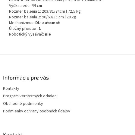
Hĺbka sedu: 60 cm s vankúšmi / 80 cm bez vankúšov
Výška sedu:
44 cm
Rozmer balenia 1: 203/81/74cm l 72,5 kg
Rozmer balenia 2: 96/63/35 cm l 20 kg
Mechanizmus:
DL- automat
Úložný priestor:
1
Robotický vysávač:
nie
Z
á
p
ä
Informácie pre vás
t
Kontakty
i
Program vernostných odmien
e
Obchodné podmienky
Podmienky ochrany osobných údajov
Kontakt