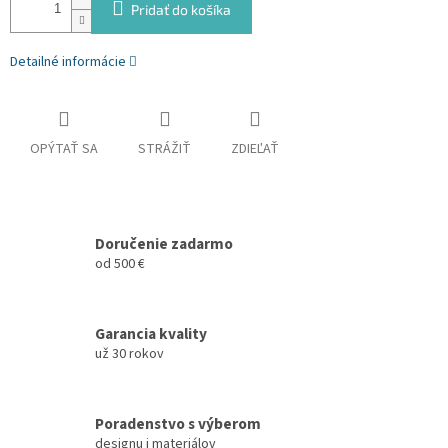
Pridať do košíka
Detailné informácie
OPÝTAŤ SA
STRÁŽIŤ
ZDIEĽAŤ
Doručenie zadarmo
od 500 €
Garancia kvality
už 30 rokov
Poradenstvo s výberom
designu i materiálov