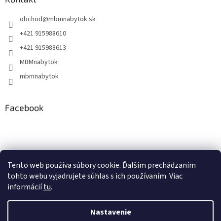
obchod
@
mbmnabytok.sk
+421 915988610
+421 915988613
MBMnabytok
mbmnabytok
Facebook
Nákupný košík
Tento web používa súbory cookie. Ďalším prechádzaním
tohto webu vyjadrujete súhlas s ich používaním. Viac
0
KS /
€0
informácií
tu
.
Nastavenie
Vytvoril Shoptet
&