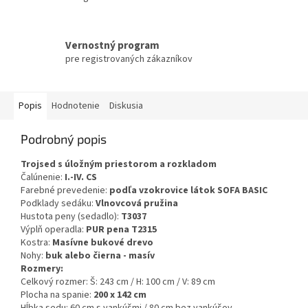
Vernostný program
pre registrovaných zákazníkov
Popis
Hodnotenie
Diskusia
Podrobný popis
Trojsed s úložným priestorom a rozkladom
Čalúnenie:
I.-IV. CS
Farebné prevedenie:
podľa vzokrovice látok SOFA BASIC
Podklady sedáku:
Vlnovcová pružina
Hustota peny (sedadlo):
T3037
Výplň operadla:
PUR pena T2315
Kostra:
Masívne bukové drevo
Nohy:
buk alebo
čierna - masív
Rozmery:
Celkový rozmer: Š: 243 cm / H: 100 cm / V: 89 cm
Plocha na spanie:
200 x 142 cm