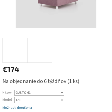
€174
Jednotková
Na objednanie do 6 týždňov
(1 ks)
cena:
Názov
Model
Možnosti doručenia