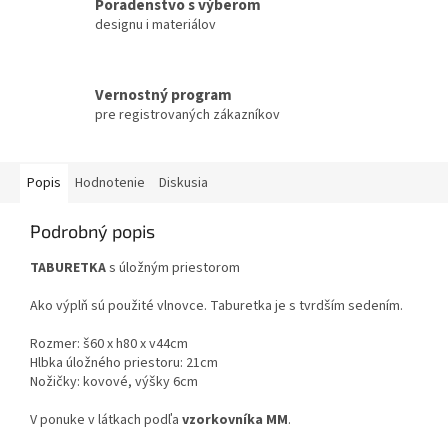
Poradenstvo s výberom
designu i materiálov
Vernostný program
pre registrovaných zákazníkov
Popis
Hodnotenie
Diskusia
Podrobný popis
TABURETKA
s úložným priestorom
Ako výplň sú použité vlnovce. Taburetka je s tvrdším sedením.
Rozmer: š60 x h80 x v44cm
Hlbka úložného priestoru: 21cm
Nožičky: kovové, výšky 6cm
V ponuke v látkach podľa
vzorkovníka MM
.