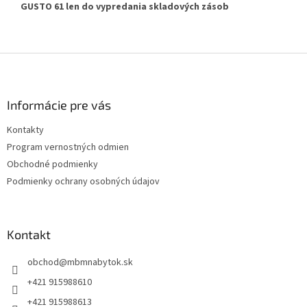
GUSTO 61 len do vypredania skladových zásob
Z
á
p
ä
Informácie pre vás
t
Kontakty
i
Program vernostných odmien
e
Obchodné podmienky
Podmienky ochrany osobných údajov
Kontakt
obchod
@
mbmnabytok.sk
+421 915988610
+421 915988613