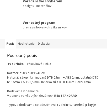
Poradenstvo s výberom
designu i materiálov
Vernostný program
pre registrovaných zákazníkov
Popis
Hodnotenie
Diskusia
Podrobný popis
TV skrinka
1-zásuvková + nika
Rozmer: š90 x h60 x v48 cm
Materiál: strop - laminovaná DTD 25mm + ABS 2mm, ostatné DTD
hr. 16mm + ABS 0,5 mm. Dvierka sú z DTD 16mm + ABS 1mm.
Dodávame v demonte.
V ponuke vo všetkých dezénoch
REA STANDARD
.
Typovo dodávame celodezénovú TV skrinku. Farebné
pásy
je