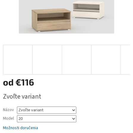
od
€116
Jednotková
Zvoľte variant
cena:
Názov
Model
Možnosti doručenia