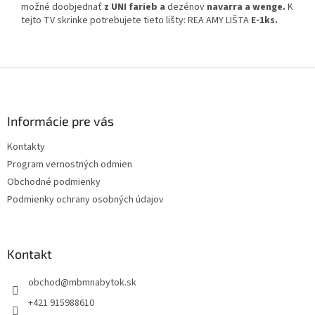
možné doobjednať
z UNI farieb
a
dezénov
navarra a wenge
.
K
tejto TV skrinke potrebujete tieto lišty: REA AMY LIŠTA
E-1ks.
Z
á
p
ä
Informácie pre vás
t
Kontakty
i
Program vernostných odmien
e
Obchodné podmienky
Podmienky ochrany osobných údajov
Kontakt
obchod
@
mbmnabytok.sk
+421 915988610