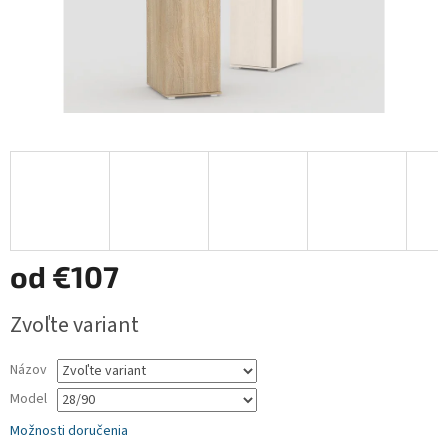
od
€107
Jednotková
Zvoľte variant
cena:
Názov
Model
Možnosti doručenia