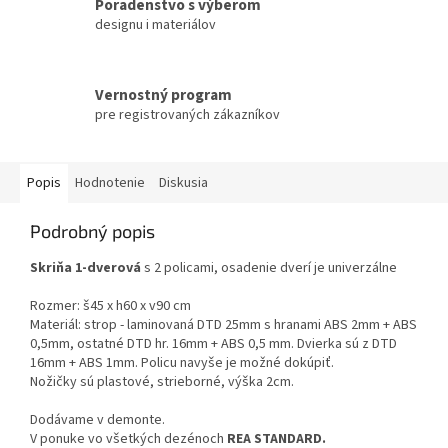
Poradenstvo s výberom
designu i materiálov
Vernostný program
pre registrovaných zákazníkov
Popis
Hodnotenie
Diskusia
Podrobný popis
Skriňa 1-dverová
s 2 policami, osadenie dverí je univerzálne
Rozmer: š45 x h60 x v90 cm
Materiál: strop - laminovaná DTD 25mm s hranami ABS 2mm + ABS
0,5mm, ostatné DTD hr. 16mm + ABS 0,5 mm. Dvierka sú z DTD
16mm + ABS 1mm. Policu navyše je možné dokúpiť.
Nožičky sú plastové, strieborné, výška 2cm.
Dodávame v demonte.
V ponuke vo všetkých dezénoch
REA STANDARD.