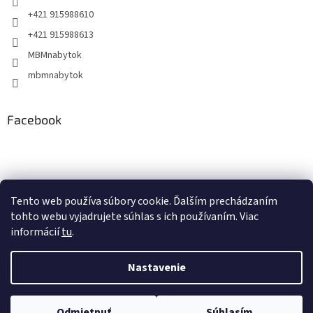
+421 915988610
+421 915988613
MBMnabytok
mbmnabytok
Facebook
Nákupný košík
Tento web používa súbory cookie. Ďalším prechádzaním
tohto webu vyjadrujete súhlas s ich používaním. Viac
0
KS /
€0
informácií
tu
.
Nastavenie
Vytvoril Shoptet
&
Odmietnuť
Súhlasím