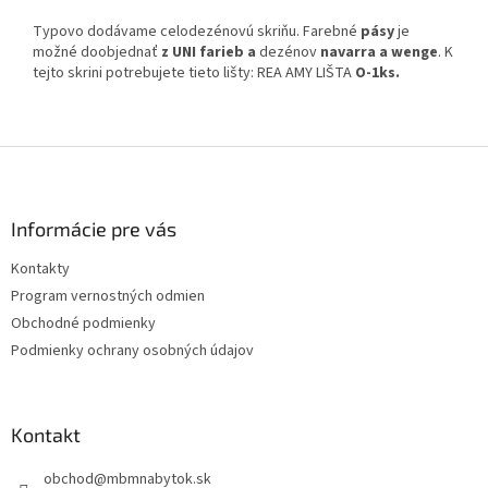
Typovo dodávame celodezénovú skriňu. Farebné
pásy
je
možné doobjednať
z UNI farieb
a
dezénov
navarra a wenge
. K
tejto skrini potrebujete tieto lišty: REA AMY LIŠTA
O-1ks.
Z
á
p
ä
Informácie pre vás
t
Kontakty
i
Program vernostných odmien
e
Obchodné podmienky
Podmienky ochrany osobných údajov
Kontakt
obchod
@
mbmnabytok.sk