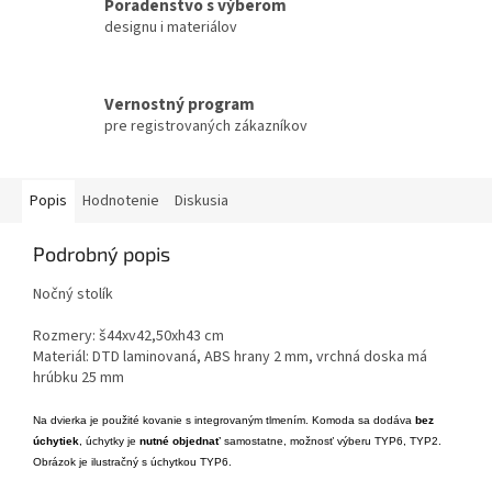
Poradenstvo s výberom
designu i materiálov
Vernostný program
pre registrovaných zákazníkov
Popis
Hodnotenie
Diskusia
Podrobný popis
Nočný stolík
Rozmery: š44xv42,50xh43 cm
Materiál: DTD laminovaná, ABS hrany 2 mm, vrchná doska má
hrúbku 25 mm
Na dvierka je použité kovanie s integrovaným tlmením. K
omoda sa dodáva
bez
úchytiek
, úchytky je
nutné objednať
samostatne, možnosť výberu TYP6, TYP2.
Obrázok je ilustračný s úchytkou TYP6.