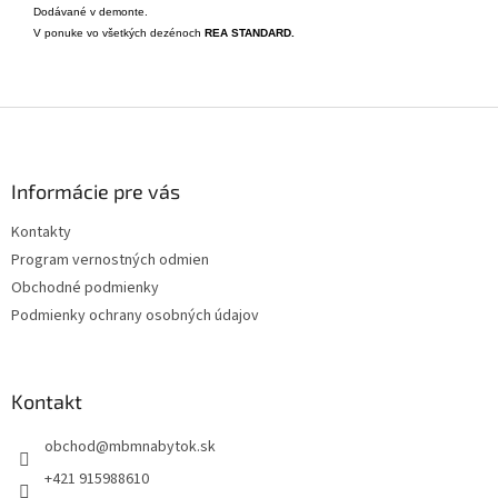
Dodávané v demonte.
V ponuke vo všetkých dezénoch
REA STANDARD.
Z
á
p
ä
Informácie pre vás
t
Kontakty
i
Program vernostných odmien
e
Obchodné podmienky
Podmienky ochrany osobných údajov
Kontakt
obchod
@
mbmnabytok.sk
+421 915988610