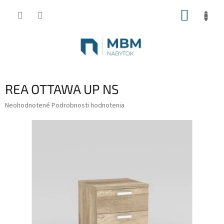
Prejsť
NÁKUP
na
obsah
KOŠÍK
REA OTTAWA UP NS
Priemerné
Neohodnotené
Podrobnosti hodnotenia
hodnotenie
produktu
je
0,0
z
5
hviezdičiek.