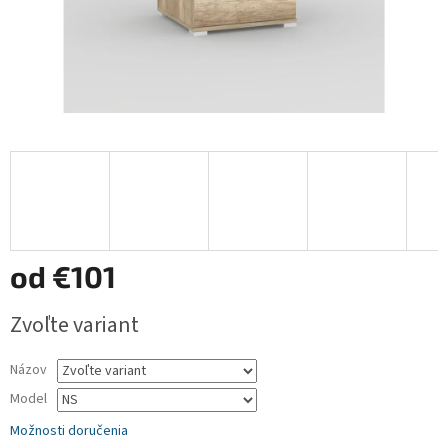
od
€101
Jednotková
Zvoľte variant
cena:
Názov
Model
Možnosti doručenia