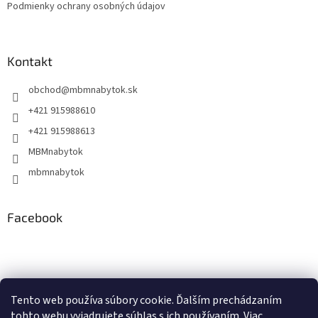
Podmienky ochrany osobných údajov
Kontakt
obchod
@
mbmnabytok.sk
+421 915988610
+421 915988613
MBMnabytok
mbmnabytok
Facebook
Nákupný košík
Tento web používa súbory cookie. Ďalším prechádzaním
tohto webu vyjadrujete súhlas s ich používaním. Viac
0
KS /
€0