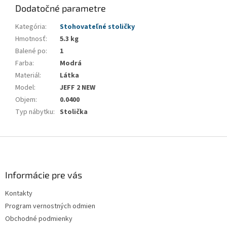
Dodatočné parametre
Kategória
:
Stohovateľné stoličky
Hmotnosť
:
5.3 kg
Balené po
:
1
Farba
:
Modrá
Materiál
:
Látka
Model
:
JEFF 2 NEW
Objem
:
0.0400
Typ nábytku
:
Stolička
Z
á
p
ä
Informácie pre vás
t
Kontakty
i
Program vernostných odmien
e
Obchodné podmienky