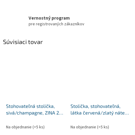
Vernostný program
pre registrovaných zákazníkov
Súvisiaci tovar
Stohovateľná stolička,
Stolička, stohovateľná,
sivá/champagne, ZINA 2
látka červená/zlatý náter,
NEW
JEFF 3 NEW
Na objednanie
(>5 ks)
Na objednanie
(>5 ks)