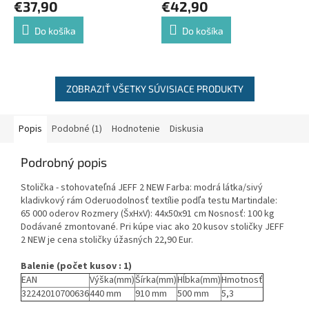
€37,90
€42,90
Do košíka
Do košíka
ZOBRAZIŤ VŠETKY SÚVISIACE PRODUKTY
Popis
Podobné (1)
Hodnotenie
Diskusia
Podrobný popis
Stolička - stohovateľná JEFF 2 NEW Farba: modrá látka/sivý
kladivkový rám Oderuodolnosť textílie podľa testu Martindale:
65 000 oderov Rozmery (ŠxHxV): 44x50x91 cm Nosnosť: 100 kg
Dodávané zmontované. Pri kúpe viac ako 20 kusov stoličky JEFF
2 NEW je cena stoličky úžasných 22,90 Eur.
Balenie (počet kusov : 1)
EAN
Výška(mm)
Šírka(mm)
Hĺbka(mm)
Hmotnosť
32242010700636
440 mm
910 mm
500 mm
5,3