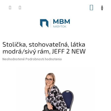
Prejsť
NÁKUP
na
obsah
KOŠÍK
Stolička, stohovateľná, látka
modrá/sivý rám, JEFF 2 NEW
Priemerné
Neohodnotené
Podrobnosti hodnotenia
hodnotenie
produktu
je
0,0
z
5
hviezdičiek.