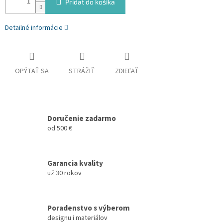
Pridať do košíka
Detailné informácie
OPÝTAŤ SA
STRÁŽIŤ
ZDIEĽAŤ
Doručenie zadarmo
od 500 €
Garancia kvality
už 30 rokov
Poradenstvo s výberom
designu i materiálov