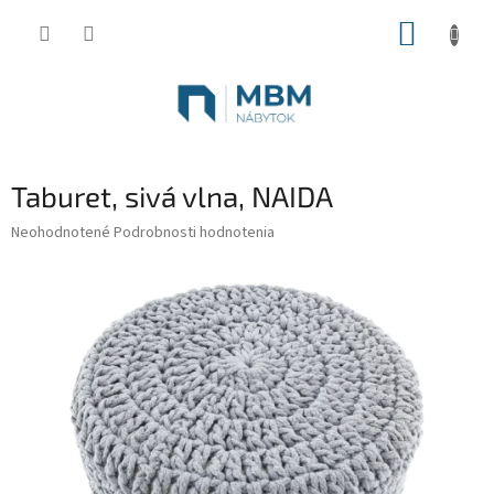
Prejsť
NÁKUP
na
obsah
KOŠÍK
Taburet, sivá vlna, NAIDA
Priemerné
Neohodnotené
Podrobnosti hodnotenia
hodnotenie
produktu
je
0,0
z
5
hviezdičiek.