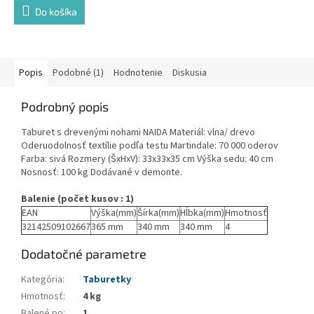
Do košíka
Popis
Podobné (1)
Hodnotenie
Diskusia
Podrobný popis
Taburet s drevenými nohami NAIDA Materiál: vlna/ drevo
Oderuodolnosť textílie podľa testu Martindale: 70 000 oderov
Farba: sivá Rozmery (ŠxHxV): 33x33x35 cm Výška sedu: 40 cm
Nosnosť: 100 kg Dodávané v demonte.
Balenie (počet kusov : 1)
EAN
Výška(mm)
Šírka(mm)
Hĺbka(mm)
Hmotnosť
32142509102667
365 mm
340 mm
340 mm
4
Dodatočné parametre
Kategória
:
Taburetky
Hmotnosť
:
4 kg
Balené po
:
1