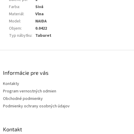
Farba
:
Sivá
Materiál
:
Vlna
Model
:
NAIDA
Objem
:
0.0422
Typ nábytku
:
Taburet
Z
á
p
ä
Informácie pre vás
t
Kontakty
i
Program vernostných odmien
e
Obchodné podmienky
Podmienky ochrany osobných údajov
Kontakt