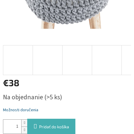
€38
Jednotková
Na objednanie
(>5 ks)
cena:
Možnosti doručenia
Pridať do košíka