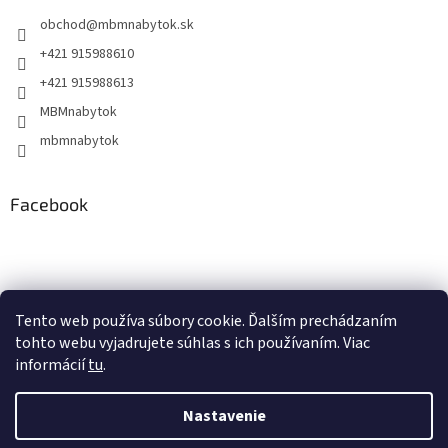
obchod
@
mbmnabytok.sk
+421 915988610
+421 915988613
MBMnabytok
mbmnabytok
Facebook
Nákupný košík
Tento web používa súbory cookie. Ďalším prechádzaním
tohto webu vyjadrujete súhlas s ich používaním. Viac
0
KS /
€0
informácií
tu
.
Nastavenie
Vytvoril Shoptet
&