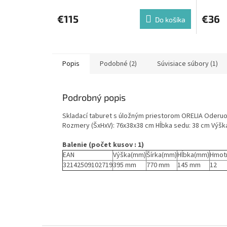
€115
€36
Do košíka
Popis
Podobné (2)
Súvisiace súbory (1)
Podrobný popis
Skladací taburet s úložným priestorom ORELIA Oderuod
Rozmery (ŠxHxV): 76x38x38 cm Hĺbka sedu: 38 cm Výšk
Balenie (počet kusov : 1)
EAN
Výška(mm)
Šírka(mm)
Hĺbka(mm)
Hmot
32142509102719
395 mm
770 mm
145 mm
12