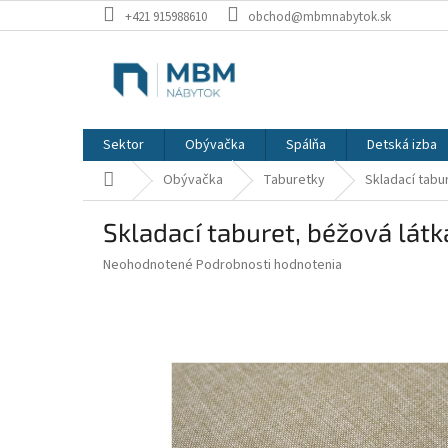
Prejsť
+421 915988610
obchod@mbmnabytok.sk
na
obsah
Sektor
Obývačka
Spálňa
Detská izba
Domov
Obývačka
Taburetky
Skladací tabu
Skladací taburet, béžová látk
Priemerné
Neohodnotené
Podrobnosti hodnotenia
hodnotenie
produktu
je
0,0
z
5
hviezdičiek.