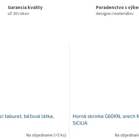
Garancia kvality
Poradenstvo s výb
už 30 rokov
designu i materiálov
cí taburet, béžová látka,
Horná skrinka G60KN, orech 
SICILIA
Na objednanie
(>5 ks)
Na objednan