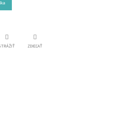
íka
STRÁŽIŤ
ZDIEĽAŤ