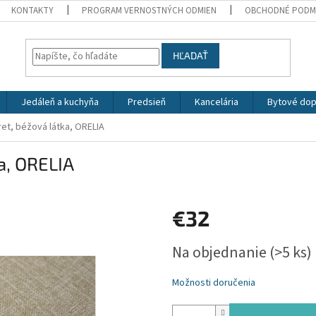
KONTAKTY
PROGRAM VERNOSTNÝCH ODMIEN
OBCHODNÉ PODM
HĽADAŤ
Jedáleň a kuchyňa
Predsieň
Kancelária
Bytové dop
ret, béžová látka, ORELIA
a, ORELIA
€32
Jednotková
Na objednanie
(>5 ks)
cena:
Možnosti doručenia