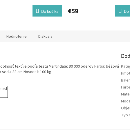
€59
Do košíka
Do 
Hodnotenie
Diskusia
Dod
olnosť textílie podľa testu Martindale: 90 000 oderov Farba: béžová
Kate
a sedu: 38 cm Nosnosť: 100 kg
Hmot
Bale
Farb
nosť
Mater
Mode
Obj
Typ 