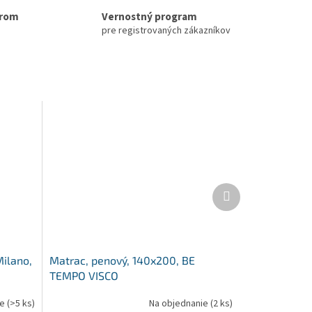
erom
Vernostný program
pre registrovaných zákazníkov
Ďalší
produkt
Milano,
Matrac, penový, 140x200, BE
TEMPO VISCO
ie
(>5 ks)
Na objednanie
(2 ks)