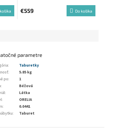
€559
košíka
Do košíka
atočné parametre
gória
:
Taburetky
nosť
:
5.85 kg
né po
:
1
a
:
Béžová
iál
:
Látka
l
:
ORELIA
em
:
0.0441
nábytku
:
Taburet