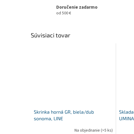
Doručenie zadarmo
od 500 €
Súvisiaci tovar
Skrinka horná GR, biela/dub
Sklada
sonoma, LINE
UMINA
Na objednanie
(>5 ks)