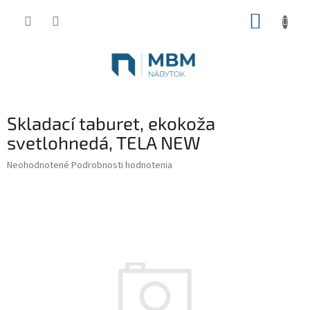
Prejsť
NÁKUP
na
obsah
KOŠÍK
Skladací taburet, ekokoža
svetlohnedá, TELA NEW
Priemerné
Neohodnotené
Podrobnosti hodnotenia
hodnotenie
produktu
je
0,0
z
5
hviezdičiek.