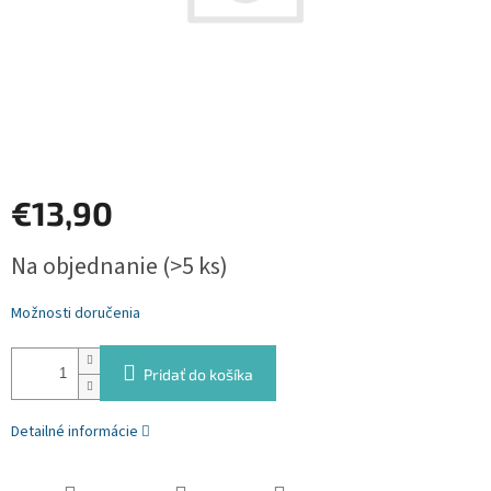
€13,90
Jednotková
Na objednanie
(>5 ks)
cena:
Možnosti doručenia
Pridať do košíka
Detailné informácie