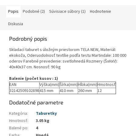
Popis
Podobné (2)
Súvisiace súbory (1)
Hodnotenie
Diskusia
Podrobný popis
Skladací taburet s úložným priestorom TELA NEW, Materiál:
ekokoža, Oderuodolnosť textílie podľa testu Martindale: 100 000
oderov Farebné prevedenie: svetlohnedá Rozmery (ŠxHxV):
40x40x37 cm. Nosnosť: 90 kg
Balenie (počet kusov : 1)
EAN
Výška(mm)
Šírka(mm)
Hĺbka(mm)
Hmotnosť
32142509102898
415 mm
410 mm
260 mm
12
Dodatočné parametre
Kategória
:
Taburetky
Hmotnosť
:
3.05 kg
Balené po
:
4
Farba
:
Hnedá