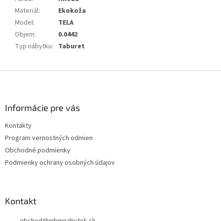
Materiál
:
Ekokoža
Model
:
TELA
Objem
:
0.0442
Typ nábytku
:
Taburet
Z
á
p
ä
Informácie pre vás
t
Kontakty
i
Program vernostných odmien
e
Obchodné podmienky
Podmienky ochrany osobných údajov
Kontakt