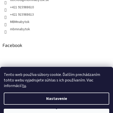
obchod
@
mbmnabytok.sk
+421 915988610
+421 915988613
MBMnabytok
mbmnabytok
Facebook
Nákupný košík
Tento web používa súbory cookie. Ďalším prechádzaním
tohto webu vyjadrujete súhlas s ich používaním. Viac
0
KS /
€0
informácií
tu
.
Nastavenie
Vytvoril Shoptet
&