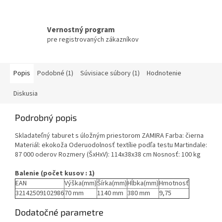
Vernostný program
pre registrovaných zákazníkov
Popis
Podobné (1)
Súvisiace súbory (1)
Hodnotenie
Diskusia
Podrobný popis
Skladateľný taburet s úložným priestorom ZAMIRA Farba: čierna
Materiál: ekokoža Oderuodolnosť textílie podľa testu Martindale:
87 000 oderov Rozmery (ŠxHxV): 114x38x38 cm Nosnosť: 100 kg
Balenie (počet kusov : 1)
EAN
Výška(mm)
Šírka(mm)
Hĺbka(mm)
Hmotnosť
32142509102986
70 mm
1140 mm
380 mm
9,75
Dodatočné parametre