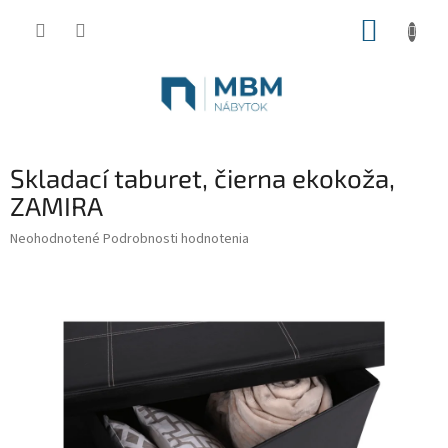
Prejsť
NÁKUP
na
obsah
KOŠÍK
Skladací taburet, čierna ekokoža,
ZAMIRA
Priemerné
Neohodnotené
Podrobnosti hodnotenia
hodnotenie
produktu
je
0,0
z
5
hviezdičiek.