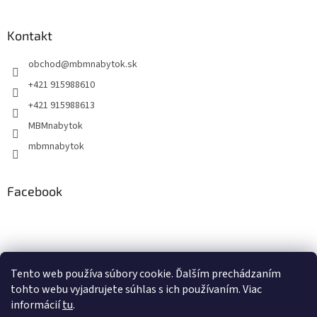
Kontakt
obchod
@
mbmnabytok.sk
+421 915988610
+421 915988613
MBMnabytok
mbmnabytok
Facebook
Nákupný košík
Tento web používa súbory cookie. Ďalším prechádzaním
tohto webu vyjadrujete súhlas s ich používaním. Viac
0
KS /
€0
informácií
tu
.