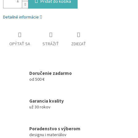
Pridať do košíka
Detailné informácie
OPÝTAŤ SA
STRÁŽIŤ
ZDIEĽAŤ
Doručenie zadarmo
od 500 €
Garancia kvality
už 30 rokov
Poradenstvo s výberom
designu i materiálov