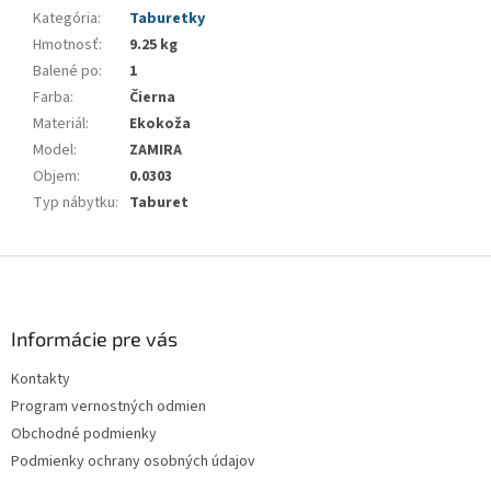
Kategória
:
Taburetky
Hmotnosť
:
9.25 kg
Balené po
:
1
Farba
:
Čierna
Materiál
:
Ekokoža
Model
:
ZAMIRA
Objem
:
0.0303
Typ nábytku
:
Taburet
Z
á
p
ä
Informácie pre vás
t
Kontakty
i
Program vernostných odmien
e
Obchodné podmienky
Podmienky ochrany osobných údajov