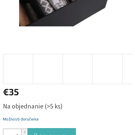
€35
Jednotková
Na objednanie
(>5 ks)
cena:
Možnosti doručenia