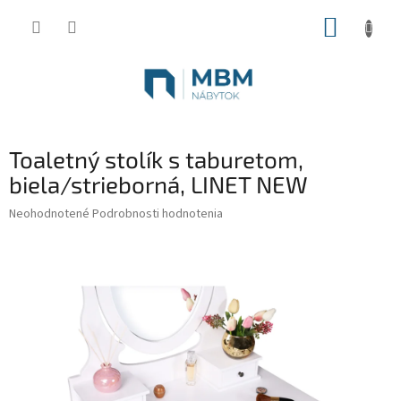
Prejsť
NÁKUP
na
obsah
KOŠÍK
Toaletný stolík s taburetom,
biela/strieborná, LINET NEW
Priemerné
Neohodnotené
Podrobnosti hodnotenia
hodnotenie
produktu
je
0,0
z
5
hviezdičiek.