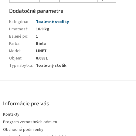
Dodatočné parametre
Kategória
:
Toaletné stolíky
Hmotnosť
:
18.9 kg
Balené po
:
1
Farba
:
Biela
Model
:
LINET
Objem
:
0.0831
Typ nábytku
:
Toaletný stolík
Z
á
p
ä
Informácie pre vás
t
Kontakty
i
Program vernostných odmien
e
Obchodné podmienky