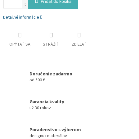
Pridať do košíka
Detailné informácie
OPÝTAŤ SA
STRÁŽIŤ
ZDIEĽAŤ
Doručenie zadarmo
od 500 €
Garancia kvality
už 30 rokov
Poradenstvo s výberom
designu i materiálov