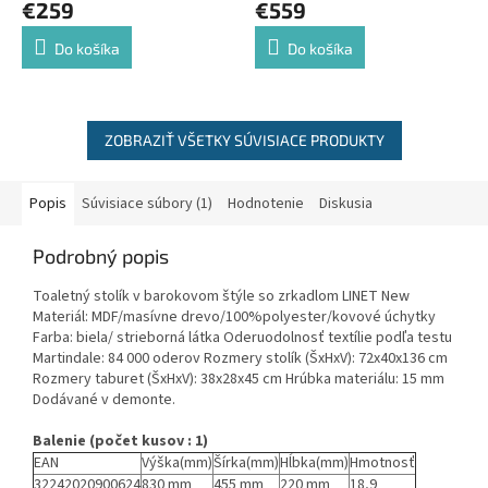
€259
€559
Do košíka
Do košíka
ZOBRAZIŤ VŠETKY SÚVISIACE PRODUKTY
Popis
Súvisiace súbory (1)
Hodnotenie
Diskusia
Podrobný popis
Toaletný stolík v barokovom štýle so zrkadlom LINET New
Materiál: MDF/masívne drevo/100%polyester/kovové úchytky
Farba: biela/ strieborná látka Oderuodolnosť textílie podľa testu
Martindale: 84 000 oderov Rozmery stolík (ŠxHxV): 72x40x136 cm
Rozmery taburet (ŠxHxV): 38x28x45 cm Hrúbka materiálu: 15 mm
Dodávané v demonte.
Balenie (počet kusov : 1)
EAN
Výška(mm)
Šírka(mm)
Hĺbka(mm)
Hmotnosť
32242020900624
830 mm
455 mm
220 mm
18,9