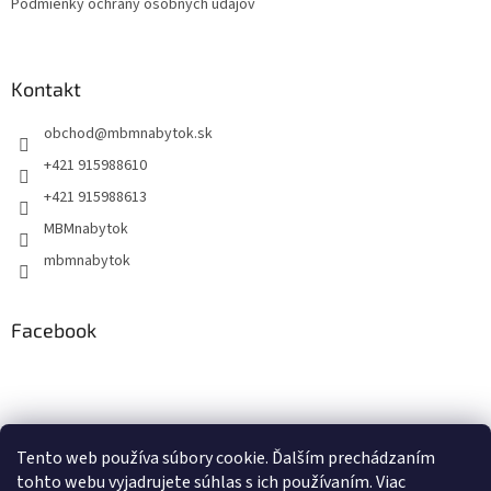
Podmienky ochrany osobných údajov
Kontakt
obchod
@
mbmnabytok.sk
+421 915988610
+421 915988613
MBMnabytok
mbmnabytok
Facebook
Nákupný košík
Tento web používa súbory cookie. Ďalším prechádzaním
tohto webu vyjadrujete súhlas s ich používaním. Viac
0
KS /
€0