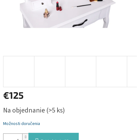
€125
Jednotková
Na objednanie
(>5 ks)
cena:
Možnosti doručenia