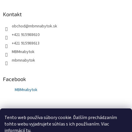
Kontakt
obchod
@
mbmnabytok.sk
+421 915988610
+421 915988613
MBMnabytok
mbmnabytok
Facebook
MBMnabytok
Nákupný košík
Tento web používa súbory cookie. Ďalším prechádzaním
tohto webu vyjadrujete súhlas s ich používaním. Viac
0
KS /
€0
informácií
tu
.