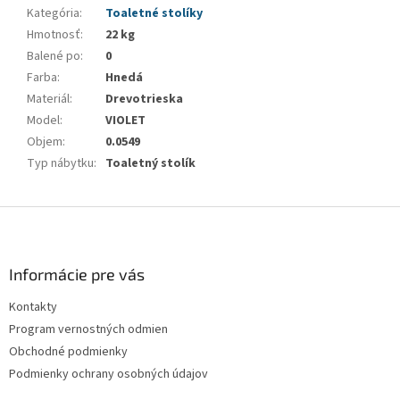
Kategória
:
Toaletné stolíky
Hmotnosť
:
22 kg
Balené po
:
0
Farba
:
Hnedá
Materiál
:
Drevotrieska
Model
:
VIOLET
Objem
:
0.0549
Typ nábytku
:
Toaletný stolík
Z
á
p
ä
Informácie pre vás
t
Kontakty
i
Program vernostných odmien
e
Obchodné podmienky
Podmienky ochrany osobných údajov