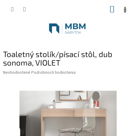
Prejsť
NÁKUP
na
obsah
KOŠÍK
Toaletný stolík/písací stôl, dub
sonoma, VIOLET
Priemerné
Neohodnotené
Podrobnosti hodnotenia
hodnotenie
produktu
je
0,0
z
5
hviezdičiek.