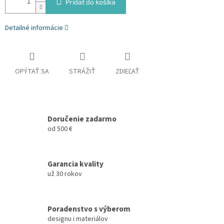
Pridať do košíka
Detailné informácie
OPÝTAŤ SA
STRÁŽIŤ
ZDIEĽAŤ
Doručenie zadarmo
od 500 €
Garancia kvality
už 30 rokov
Poradenstvo s výberom
designu i materiálov