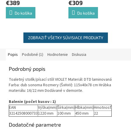
€389
€309
Do košíka
Do košíka
ZOBRAZIŤ VŠETKY SÚVISIACE PRODUKTY
Popis
Podobné (1)
Hodnotenie
Diskusia
Podrobný popis
Toaletný stolík/písací stôl VIOLET Materiál: DTD laminovaná
Farba: dub sonoma Rozmery (ŠxHxV): 115x40x78 cm Hrúbka
materiálu: 16/22 mm Dodávané v demonte.
Balenie (počet kusov : 1)
EAN
Výška(mm)
Šírka(mm)
Hĺbka(mm)
Hmotnosť
32142508000733
1220 mm
100 mm
450 mm
22
Dodatočné parametre