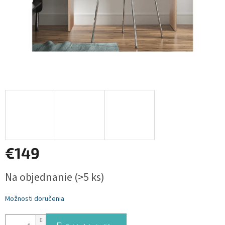
€149
Jednotková
Na objednanie
(>5 ks)
cena:
Možnosti doručenia