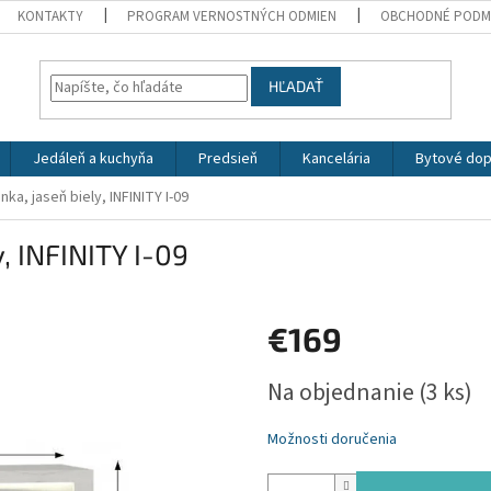
KONTAKTY
PROGRAM VERNOSTNÝCH ODMIEN
OBCHODNÉ PODM
HĽADAŤ
Jedáleň a kuchyňa
Predsieň
Kancelária
Bytové dop
nka, jaseň biely, INFINITY I-09
y, INFINITY I-09
€169
Jednotková
Na objednanie
(3 ks)
cena:
Možnosti doručenia