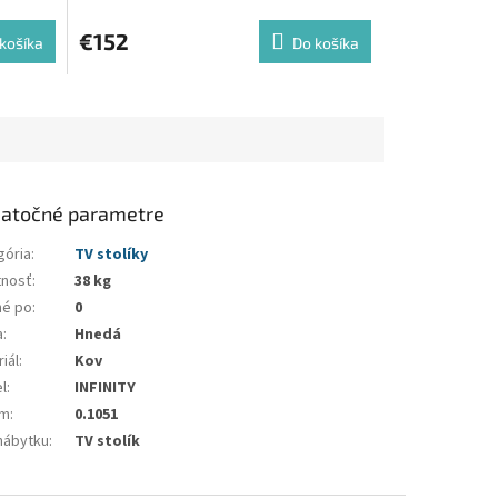
€152
košíka
Do košíka
atočné parametre
gória
:
TV stolíky
nosť
:
38 kg
né po
:
0
a
:
Hnedá
iál
:
Kov
l
:
INFINITY
em
:
0.1051
nábytku
:
TV stolík