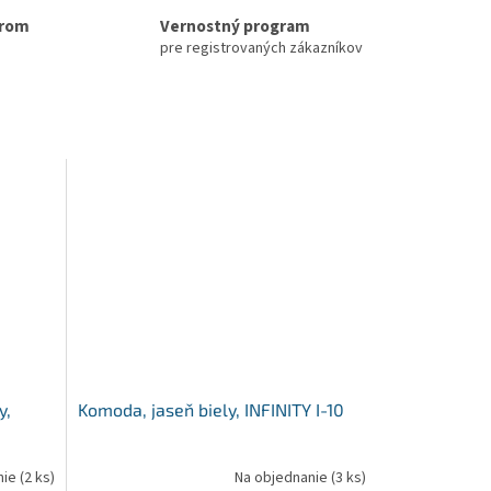
erom
Vernostný program
pre registrovaných zákazníkov
y,
Komoda, jaseň biely, INFINITY I-10
nie
(2 ks)
Na objednanie
(3 ks)