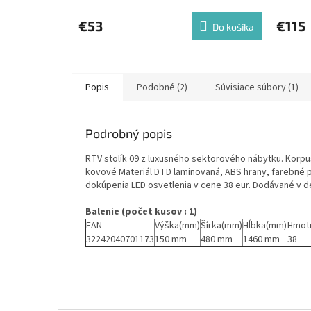
€53
€115
Do košíka
Popis
Podobné (2)
Súvisiace súbory (1)
Podrobný popis
RTV stolík 09 z luxusného sektorového nábytku. Korpu
kovové Materiál DTD laminovaná, ABS hrany, farebné 
dokúpenia LED osvetlenia v cene 38 eur. Dodávané v 
Balenie (počet kusov : 1)
EAN
Výška(mm)
Šírka(mm)
Hĺbka(mm)
Hmot
32242040701173
150 mm
480 mm
1460 mm
38