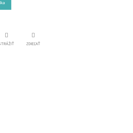
íka
STRÁŽIŤ
ZDIEĽAŤ