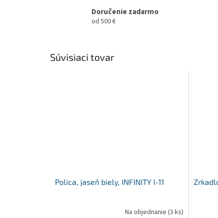
Doručenie zadarmo
od 500 €
Súvisiaci tovar
Polica, jaseň biely, INFINITY I-11
Zrkadlo
Na objednanie
(3 ks)