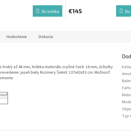
€145
Do košíka
Do 
Hodnotenie
Diskusia
Dod
s hrubý až 48 mm, hrúbka materiálu zvyšné časti: 16 mm, úchytky
Kate
prevedenie: jaseň biely Rozmery ŠxHxV: 137x42x53 cm. Možnosť
Hmot
demonte.
Bale
Farb
nosť
Mater
Mode
Obj
Typ 