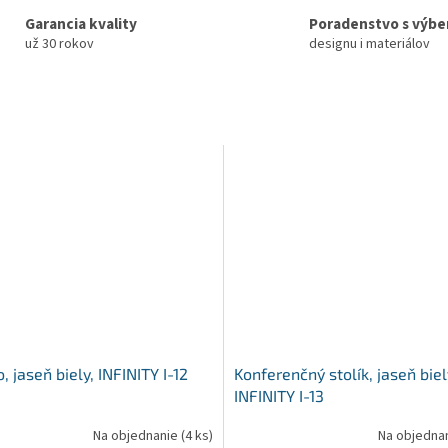
Garancia kvality
Poradenstvo s výb
už 30 rokov
designu i materiálov
, jaseň biely, INFINITY I-12
Konferenčný stolík, jaseň biel
INFINITY I-13
Na objednanie
(4 ks)
Na objedna