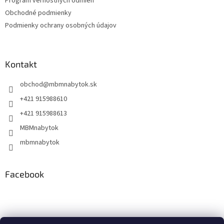
Program vernostných odmien
e
Obchodné podmienky
Podmienky ochrany osobných údajov
Kontakt
obchod
@
mbmnabytok.sk
+421 915988610
+421 915988613
MBMnabytok
mbmnabytok
Facebook
Nákupný košík