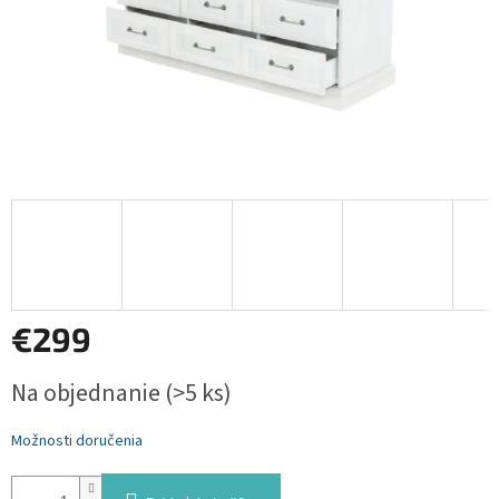
€299
Jednotková
Na objednanie
(>5 ks)
cena:
Možnosti doručenia