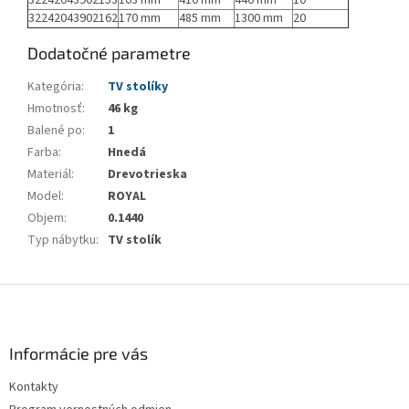
32242043902162
170 mm
485 mm
1300 mm
20
Dodatočné parametre
Kategória
:
TV stolíky
Hmotnosť
:
46 kg
Balené po
:
1
Farba
:
Hnedá
Materiál
:
Drevotrieska
Model
:
ROYAL
Objem
:
0.1440
Typ nábytku
:
TV stolík
Z
á
p
ä
Informácie pre vás
t
Kontakty
i