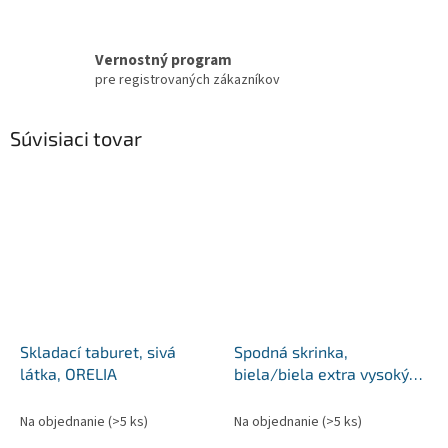
Vernostný program
pre registrovaných zákazníkov
Súvisiaci tovar
Skladací taburet, sivá
Spodná skrinka,
látka, ORELIA
biela/biela extra vysoký
lesk, AURORA D602F
Na objednanie
(>5 ks)
Na objednanie
(>5 ks)