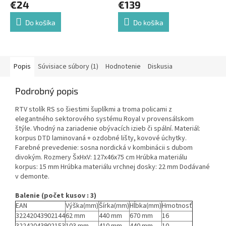
€24
€139
Do košíka
Do košíka
Popis
Súvisiace súbory (1)
Hodnotenie
Diskusia
Podrobný popis
RTV stolík RS so šiestimi šuplíkmi a troma policami z
elegantného sektorového systému Royal v provensálskom
štýle. Vhodný na zariadenie obývacích izieb či spální. Materiál:
korpus DTD laminovaná + ozdobné lišty, kovové úchytky.
Farebné prevedenie: sosna nordická v kombinácii s dubom
divokým. Rozmery ŠxHxV: 127x46x75 cm Hrúbka materiálu
korpus: 15 mm Hrúbka materiálu vrchnej dosky: 22 mm Dodávané
v demonte.
Balenie (počet kusov : 3)
EAN
Výška(mm)
Šírka(mm)
Hĺbka(mm)
Hmotnosť
32242043902144
62 mm
440 mm
670 mm
16
32242043902153
103 mm
410 mm
440 mm
10