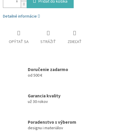
Pridať do košíka
Detailné informácie
OPÝTAŤ SA
STRÁŽIŤ
ZDIEĽAŤ
Doručenie zadarmo
od 500 €
Garancia kvality
už 30 rokov
Poradenstvo s výberom
designu i materiálov