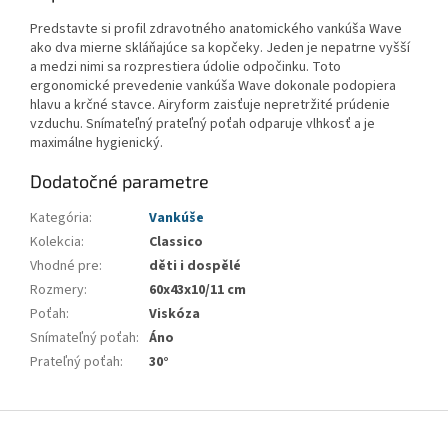
Predstavte si profil zdravotného anatomického vankúša Wave
ako dva mierne skláňajúce sa kopčeky. Jeden je nepatrne vyšší
a medzi nimi sa rozprestiera údolie odpočinku. Toto
ergonomické prevedenie vankúša Wave dokonale podopiera
hlavu a krčné stavce. Airyform zaisťuje nepretržité prúdenie
vzduchu. Snímateľný prateľný poťah odparuje vlhkosť a je
maximálne hygienický.
Dodatočné parametre
Kategória
:
Vankúše
Kolekcia
:
Classico
Vhodné pre
:
děti i dospělé
Rozmery
:
60x43x10/11 cm
Poťah
:
Viskóza
Snímateľný poťah
:
Áno
Prateľný poťah
:
30°
Z
á