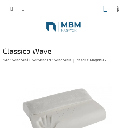
Prejsť
NÁKUP
na
obsah
KOŠÍK
Classico Wave
Priemerné
Neohodnotené
Podrobnosti hodnotenia
Značka:
Magniflex
hodnotenie
produktu
je
0,0
z
5
hviezdičiek.