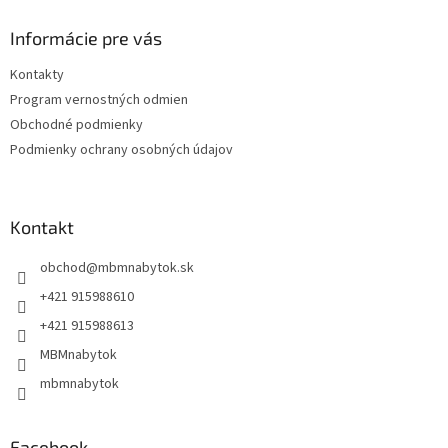
p
ä
Informácie pre vás
t
Kontakty
i
Program vernostných odmien
e
Obchodné podmienky
Podmienky ochrany osobných údajov
Kontakt
obchod
@
mbmnabytok.sk
+421 915988610
+421 915988613
MBMnabytok
mbmnabytok
Facebook