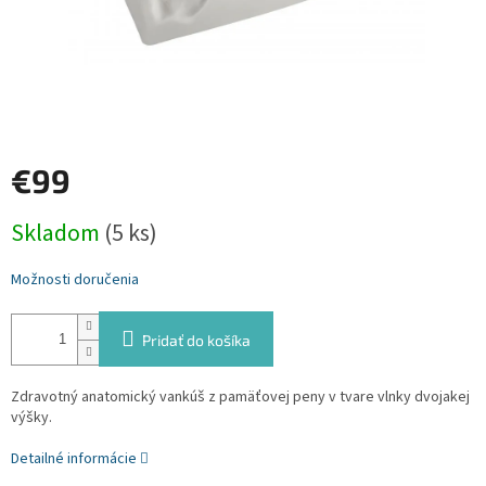
€99
Jednotková
Skladom
(5 ks)
cena:
Možnosti doručenia
Pridať do košíka
Zdravotný anatomický vankúš z pamäťovej peny v tvare vlnky dvojakej
výšky.
Detailné informácie