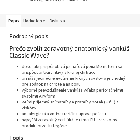
Popis
Hodnotenie
Diskusia
Podrobný popis
Prečo zvoliť zdravotný anatomický vankúš
Classic Wave?
dokonale prispôsobivá pamäťová pena Memoform sa
prispôsobí tvaru hlavy a krčnej chrbtice
prináša jedinečné uvoľnenie krčných svalov a je vhodný
pre spánok na chrbte a na boku
výborné prevzdušnenie vankúša vďaka perforačnému
systému Airyform
veľmi príjemný snímateľný a prateľný poťah (30°C) z
viskózy
antialergická a antibakteriálna úprava poťahu
najvyšší zdravotný certifikát v rámci EÚ - zdravotný
produkt prvej kategórie
Popis