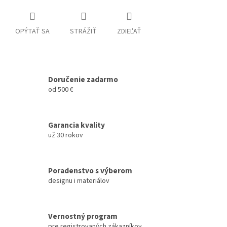
OPÝTAŤ SA
STRÁŽIŤ
ZDIEĽAŤ
Doručenie zadarmo
od 500 €
Garancia kvality
už 30 rokov
Poradenstvo s výberom
designu i materiálov
Vernostný program
pre registrovaných zákazníkov