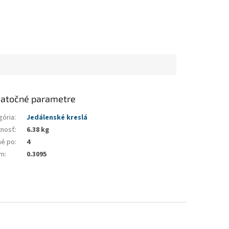
atočné parametre
gória
:
Jedálenské kreslá
nosť
:
6.38 kg
né po
:
4
em
:
0.3095