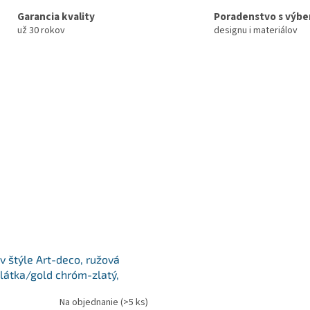
Garancia kvality
Poradenstvo s výb
už 30 rokov
designu i materiálov
v štýle Art-deco, ružová
 látka/gold chróm-zlatý,
N
Na objednanie
(>5 ks)