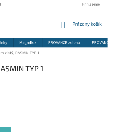
IENKY
PODMIENKY OCHRANY OSOBNÝCH ÚDAJOV
Prihlásenie
NÁKUPNÝ
Prázdny košík
KOŠÍK
lnky
Magniflex
PROVANCE zelená
PROVANCE sosna ander
róm zlatý, DASMIN TYP 1
 DASMIN TYP 1