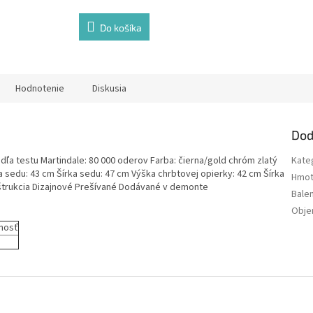
Do košíka
Hodnotenie
Diskusia
Dod
dľa testu Martindale: 80 000 oderov Farba: čierna/gold chróm zlatý
Kate
 sedu: 43 cm Šírka sedu: 47 cm Výška chrbtovej opierky: 42 cm Šírka
Hmot
štrukcia Dizajnové Prešívané Dodávané v demonte
Bale
Obj
nosť