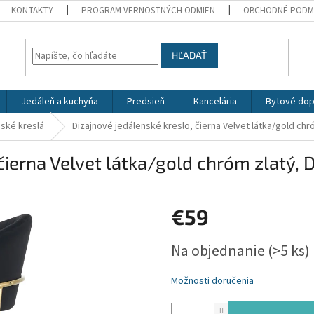
KONTAKTY
PROGRAM VERNOSTNÝCH ODMIEN
OBCHODNÉ PODM
HĽADAŤ
Jedáleň a kuchyňa
Predsieň
Kancelária
Bytové dop
ské kreslá
Dizajnové jedálenské kreslo, čierna Velvet látka/gold ch
 čierna Velvet látka/gold chróm zlatý,
€59
Jednotková
Na objednanie
(>5 ks)
cena:
Možnosti doručenia