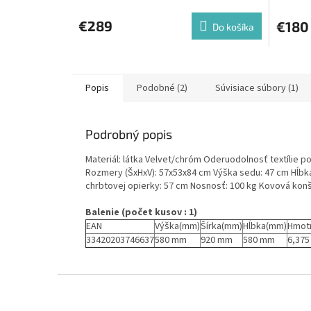
€289
€180
Do košíka
Popis
Podobné (2)
Súvisiace súbory (1)
Podrobný popis
Materiál: látka Velvet/chróm Oderuodolnosť textílie po
Rozmery (ŠxHxV): 57x53x84 cm Výška sedu: 47 cm Hĺbka
chrbtovej opierky: 57 cm Nosnosť: 100 kg Kovová kon
Balenie (počet kusov : 1)
EAN
Výška(mm)
Šírka(mm)
Hĺbka(mm)
Hmot
33420203746637
580 mm
920 mm
580 mm
6,375
Z
á