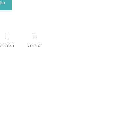
íka
STRÁŽIŤ
ZDIEĽAŤ