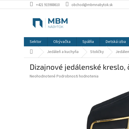
Prejsť
+421 915988610
obchod@mbmnabytok.sk
na
obsah
Sektor
Obývačka
Spálňa
Detská izba
Domov
Jedáleň a kuchyňa
Stoličky
Jedálen
Dizajnové jedálenské kreslo,
Priemerné
Neohodnotené
Podrobnosti hodnotenia
hodnotenie
produktu
je
0,0
z
5
hviezdičiek.