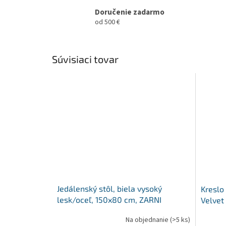
Doručenie zadarmo
od 500 €
Súvisiaci tovar
Jedálenský stôl, biela vysoký
Kreslo 
lesk/oceľ, 150x80 cm, ZARNI
Velvet
NOBLI
Na objednanie
(>5 ks)