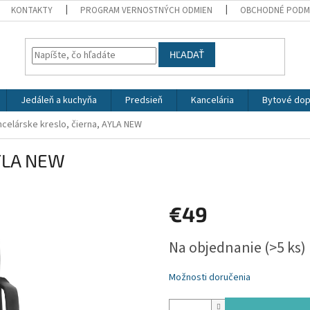
KONTAKTY
PROGRAM VERNOSTNÝCH ODMIEN
OBCHODNÉ PODM
HĽADAŤ
Jedáleň a kuchyňa
Predsieň
Kancelária
Bytové dop
celárske kreslo, čierna, AYLA NEW
AYLA NEW
€49
Jednotková
Na objednanie
(>5 ks)
cena:
Možnosti doručenia