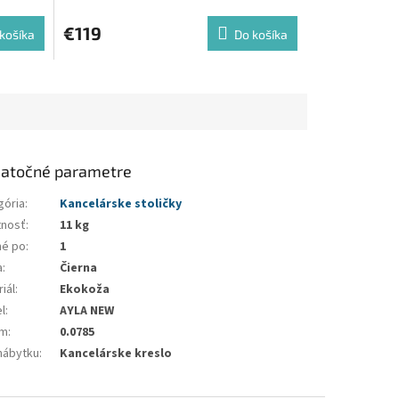
€119
košíka
Do košíka
atočné parametre
gória
:
Kancelárske stoličky
nosť
:
11 kg
né po
:
1
a
:
Čierna
iál
:
Ekokoža
l
:
AYLA NEW
em
:
0.0785
nábytku
:
Kancelárske kreslo