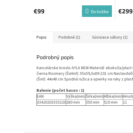
€99
€299
Do košíka
Popis
Podobné (1)
Súvisiace súbory (1)
Podrobný popis
Kancelárske kreslo AYLA NEW Materiál: ekokoža/plast 
čierna Rozmery (ŠxHxV): 55x59,5x89-101 cm Nastaviteľ
(ŠxV): 44x48 cm Spodná ružica a opierky na ruky z pl
Balenie (počet kusov : 1)
EAN
Výška(mm)
Šírka(mm)
Hĺbka(mm)
Hmot
33420203333220
280 mm
550 mm
510 mm
11