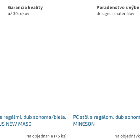
Garancia kvality
Poradenstvo s výb
už 30 rokov
designu i materiálov
 s regálmi, dub sonoma/biela,
PC stôl s regálom, dub sonom
S NEW MA50
MINESON
Na objednanie
(>5 ks)
Na objednáv