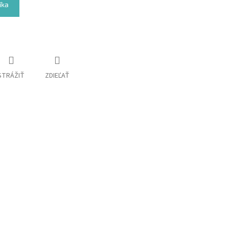
íka
STRÁŽIŤ
ZDIEĽAŤ