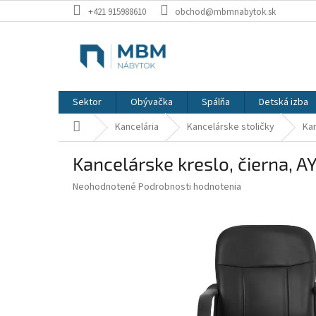
Prejsť
+421 915988610
obchod@mbmnabytok.sk
na
obsah
Sektor
Obývačka
Spálňa
Detská izba
Domov
Kancelária
Kancelárske stoličky
Kan
Kancelárske kreslo, čierna, 
Priemerné
Neohodnotené
Podrobnosti hodnotenia
hodnotenie
produktu
je
0,0
z
5
hviezdičiek.