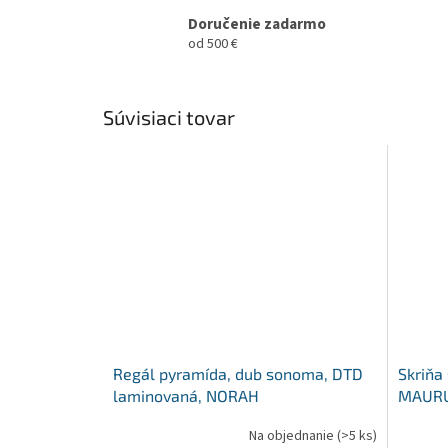
Doručenie zadarmo
od 500 €
Súvisiaci tovar
Regál pyramída, dub sonoma, DTD
Skriňa
laminovaná, NORAH
MAURU
Na objednanie
(>5 ks)