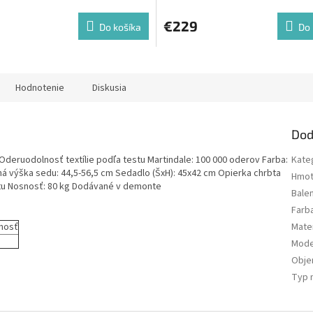
€229
Do košíka
Do 
Hodnotenie
Diskusia
Dod
Oderuodolnosť textílie podľa testu Martindale: 100 000 oderov Farba:
Kate
ná výška sedu: 44,5-56,5 cm Sedadlo (ŠxH): 45x42 cm Opierka chrbta
Hmot
astu Nosnosť: 80 kg Dodávané v demonte
Bale
Farb
nosť
Mater
Mode
Obj
Typ 