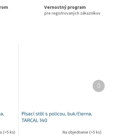
erom
Vernostný program
pre registrovaných zákazníkov
Ďalší
produkt
a,
Písací stôl s policou, buk/čierna,
TARCAL 140
ku
(>5 ks)
Na objednanie
(>5 ks)