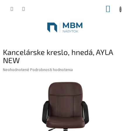
Prejsť
NÁKUP
na
obsah
KOŠÍK
Kancelárske kreslo, hnedá, AYLA
NEW
Priemerné
Neohodnotené
Podrobnosti hodnotenia
hodnotenie
produktu
je
0,0
z
5
hviezdičiek.