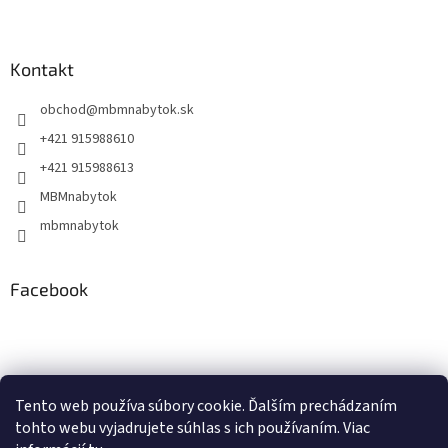
Kontakt
obchod
@
mbmnabytok.sk
+421 915988610
+421 915988613
MBMnabytok
mbmnabytok
Facebook
Nákupný košík
Tento web používa súbory cookie. Ďalším prechádzaním
tohto webu vyjadrujete súhlas s ich používaním. Viac
0
KS /
€0