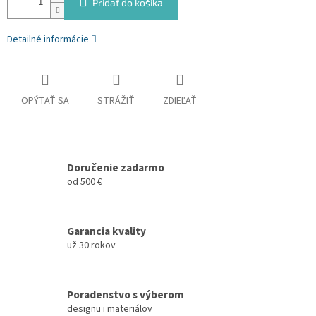
Pridať do košíka
Detailné informácie
OPÝTAŤ SA
STRÁŽIŤ
ZDIEĽAŤ
Doručenie zadarmo
od 500 €
Garancia kvality
už 30 rokov
Poradenstvo s výberom
designu i materiálov