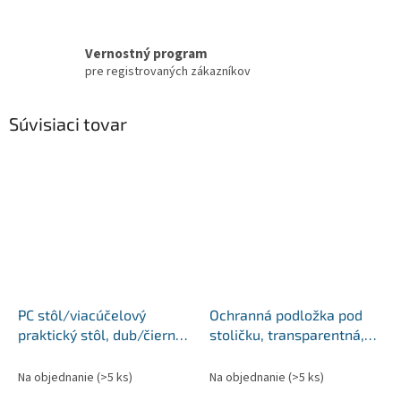
Vernostný program
pre registrovaných zákazníkov
Súvisiaci tovar
PC stôl/viacúčelový
Ochranná podložka pod
praktický stôl, dub/čierna,
stoličku, transparentná,
VEINA
120x90 cm, 0,5 mm, ELLIE
NEW TYP 2
Na objednanie
(>5 ks)
Na objednanie
(>5 ks)