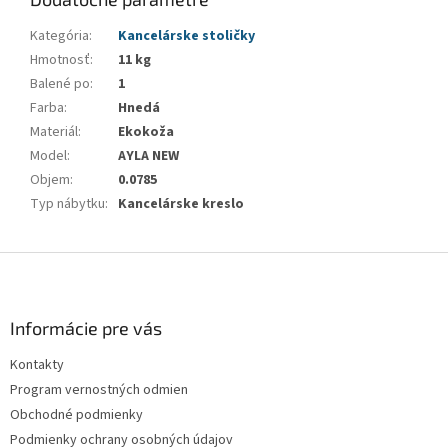
Kategória
:
Kancelárske stoličky
Hmotnosť
:
11 kg
Balené po
:
1
Farba
:
Hnedá
Materiál
:
Ekokoža
Model
:
AYLA NEW
Objem
:
0.0785
Typ nábytku
:
Kancelárske kreslo
Z
á
p
ä
Informácie pre vás
t
Kontakty
i
Program vernostných odmien
e
Obchodné podmienky
Podmienky ochrany osobných údajov