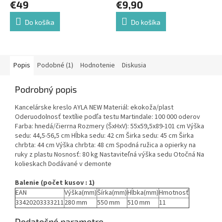
€49
€9,90
Do košíka
Do košíka
Popis
Podobné (1)
Hodnotenie
Diskusia
Podrobný popis
Kancelárske kreslo AYLA NEW Materiál: ekokoža/plast
Oderuodolnosť textílie podľa testu Martindale: 100 000 oderov
Farba: hnedá/čierrna Rozmery (ŠxHxV): 55x59,5x89-101 cm Výška
sedu: 44,5-56,5 cm Hĺbka sedu: 42 cm Širka sedu: 45 cm Širka
chrbta: 44 cm Výška chrbta: 48 cm Spodná ružica a opierky na
ruky z plastu Nosnosť: 80 kg Nastaviteľná výška sedu Otočná Na
kolieskach Dodávané v demonte
Balenie (počet kusov : 1)
EAN
Výška(mm)
Šírka(mm)
Hĺbka(mm)
Hmotnosť
33420203333211
280 mm
550 mm
510 mm
11
Dodatočné parametre