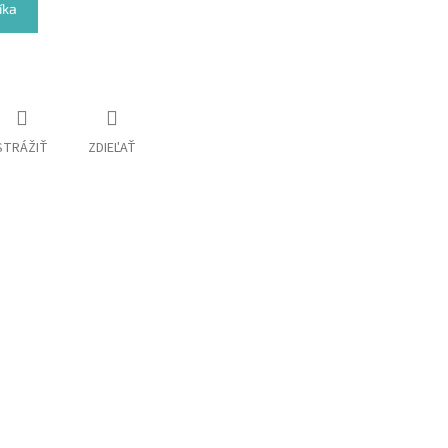
íka
STRÁŽIŤ
ZDIEĽAŤ