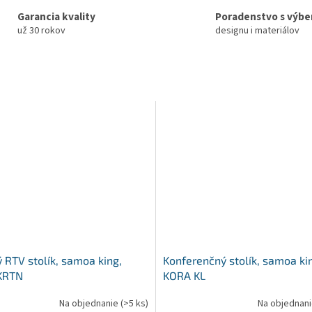
Garancia kvality
Poradenstvo s výb
už 30 rokov
designu i materiálov
 RTV stolík, samoa king,
Konferenčný stolík, samoa ki
KRTN
KORA KL
Na objednanie
(>5 ks)
Na objednan