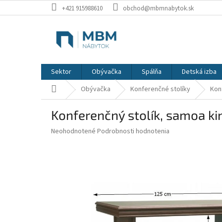
Prejsť
+421 915988610
obchod@mbmnabytok.sk
na
obsah
Sektor
Obývačka
Spálňa
Detská izba
Domov
Obývačka
Konferenčné stolíky
Kon
Konferenčný stolík, samoa ki
Priemerné
Neohodnotené
Podrobnosti hodnotenia
hodnotenie
produktu
je
0,0
z
5
hviezdičiek.