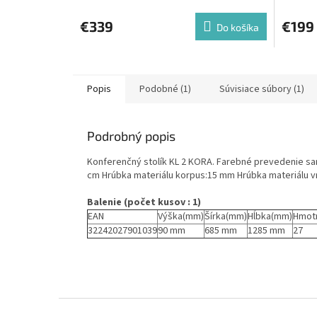
€339
€199
Do košíka
Popis
Podobné (1)
Súvisiace súbory (1)
Podrobný popis
Konferenčný stolík KL 2 KORA. Farebné prevedenie sa
cm Hrúbka materiálu korpus:15 mm Hrúbka materiálu v
Balenie (počet kusov : 1)
EAN
Výška(mm)
Šírka(mm)
Hĺbka(mm)
Hmot
32242027901039
90 mm
685 mm
1285 mm
27
Z