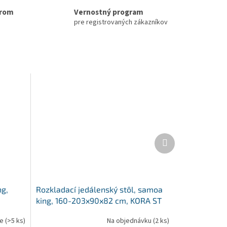
erom
Vernostný program
pre registrovaných zákazníkov
Ďalší
produkt
ng,
Rozkladací jedálenský stôl, samoa
king, 160-203x90x82 cm, KORA ST
ie
(>5 ks)
Na objednávku
(2 ks)