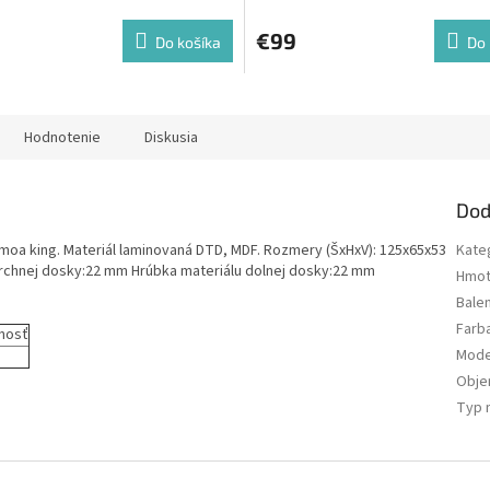
€99
Do košíka
Do 
Hodnotenie
Diskusia
Dod
moa king. Materiál laminovaná DTD, MDF. Rozmery (ŠxHxV): 125x65x53
Kate
rchnej dosky:22 mm Hrúbka materiálu dolnej dosky:22 mm
Hmot
Bale
Farb
nosť
Mode
Obj
Typ 