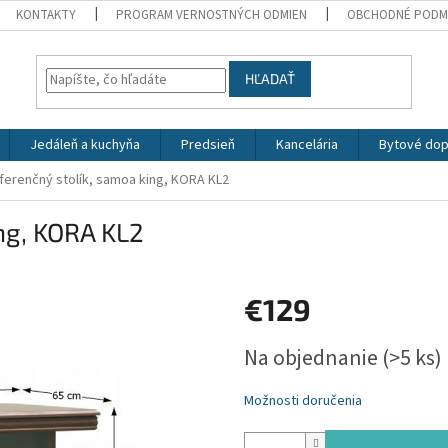
KONTAKTY
PROGRAM VERNOSTNÝCH ODMIEN
OBCHODNÉ PODM
HĽADAŤ
Jedáleň a kuchyňa
Predsieň
Kancelária
Bytové dop
ferenčný stolík, samoa king, KORA KL2
ng, KORA KL2
€129
Jednotková
Na objednanie
(>5 ks)
cena:
Možnosti doručenia