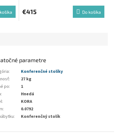
€415
košíka
Do košíka
atočné parametre
gória
:
Konferenčné stolíky
nosť
:
27 kg
né po
:
1
a
:
Hnedá
l
:
KORA
em
:
0.0792
nábytku
:
Konferenčný stolík