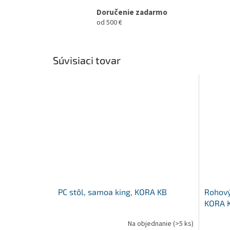
Doručenie zadarmo
od 500 €
Súvisiaci tovar
PC stôl, samoa king, KORA KB
Rohový
KORA 
Na objednanie
(>5 ks)