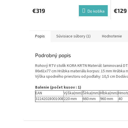
€319
€129
Do košíka
Popis
Súvisiace súbory (1)
Hodnotenie
Podrobný popis
Rohový RTV stolík KORA KRTN Materiál: laminovaná DT
86x61x77 cm Hrúbka materiálu korpus: 15 mm Hrúbka m
Výška spodného priestoru od podlahy: 10,5 cm Dodáv
Balenie (počet kusov : 1)
EAN
Výška(mm)
Šírka(mm)
Hĺbka(mm)
Hmot
32242028001008
220 mm
660 mm
960 mm
40
Z