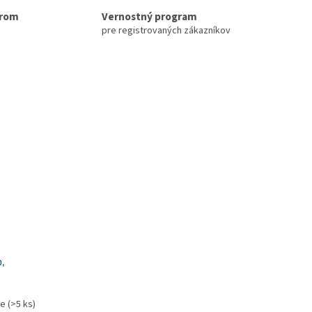
erom
Vernostný program
pre registrovaných zákazníkov
,
ie
(>5 ks)