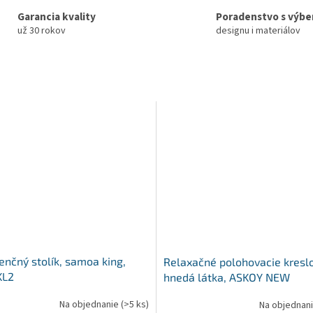
Garancia kvality
Poradenstvo s výb
už 30 rokov
designu i materiálov
enčný stolík, samoa king,
Relaxačné polohovacie kreslo
KL2
hnedá látka, ASKOY NEW
Na objednanie
(>5 ks)
Na objednan