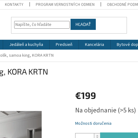
KONTAKTY
PROGRAM VERNOSTNÝCH ODMIEN
OBCHODNÉ PODM
HĽADAŤ
Jedáleň a kuchyňa
Predsieň
Kancelária
Bytové dop
olík, samoa king, KORA KRTN
ng, KORA KRTN
€199
Jednotková
Na objednanie
(>5 ks)
cena:
Možnosti doručenia