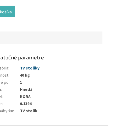
košíka
atočné parametre
gória
:
TV stolíky
nosť
:
40 kg
né po
:
1
a
:
Hnedá
l
:
KORA
em
:
0.1394
nábytku
:
TV stolík