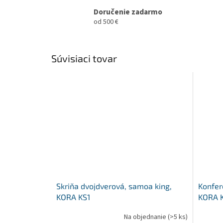
Doručenie zadarmo
od 500 €
Súvisiaci tovar
Skriňa dvojdverová, samoa king,
Konfer
KORA KS1
KORA 
Na objednanie
(>5 ks)