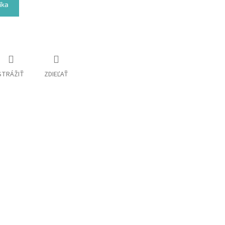
íka
STRÁŽIŤ
ZDIEĽAŤ