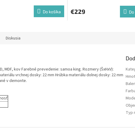
€229
Do košíka
Do 
Diskusia
Dod
D, MDF, kov Farebné prevedenie: samoa king. Rozmery (ŠxHxV):
Kate
ateriálu vrchnej dosky: 22 mm Hrúbka materiálu dolnej dosky: 22 mm
Hmot
ané v demonte.
Bale
Farb
nosť
Mode
Obj
Typ 