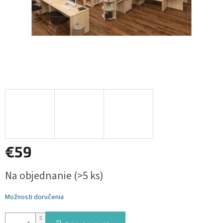
€59
Jednotková
Na objednanie
(>5 ks)
cena:
Možnosti doručenia