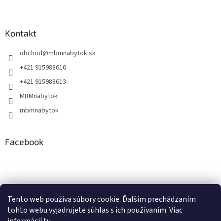
Kontakt
obchod
@
mbmnabytok.sk
+421 915988610
+421 915988613
MBMnabytok
mbmnabytok
Facebook
Nákupný košík
Tento web používa súbory cookie. Ďalším prechádzaním
tohto webu vyjadrujete súhlas s ich používaním. Viac
0
KS /
€0