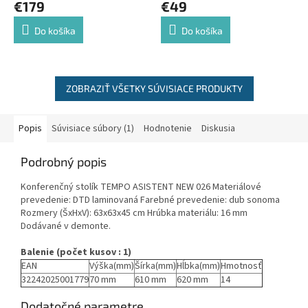
€179
€49
Do košíka
Do košíka
ZOBRAZIŤ VŠETKY SÚVISIACE PRODUKTY
Popis
Súvisiace súbory (1)
Hodnotenie
Diskusia
Podrobný popis
Konferenčný stolík TEMPO ASISTENT NEW 026 Materiálové
prevedenie: DTD laminovaná Farebné prevedenie: dub sonoma
Rozmery (ŠxHxV): 63x63x45 cm Hrúbka materiálu: 16 mm
Dodávané v demonte.
Balenie (počet kusov : 1)
EAN
Výška(mm)
Šírka(mm)
Hĺbka(mm)
Hmotnosť
32242025001779
70 mm
610 mm
620 mm
14
Dodatočné parametre