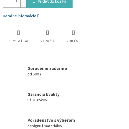
Pridať do košíka
Detailné informácie
OPÝTAŤ SA
STRÁŽIŤ
ZDIEĽAŤ
Doručenie zadarmo
od 500 €
Garancia kvality
už 30 rokov
Poradenstvo s výberom
designu i materiálov