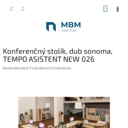
Prejsť
NÁKUP
na
obsah
KOŠÍK
Konferenčný stolík, dub sonoma,
TEMPO ASISTENT NEW 026
Priemerné
Neohodnotené
Podrobnosti hodnotenia
hodnotenie
produktu
je
0,0
z
5
hviezdičiek.