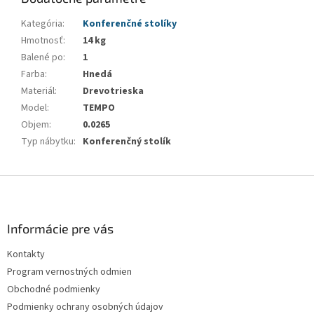
Kategória
:
Konferenčné stolíky
Hmotnosť
:
14 kg
Balené po
:
1
Farba
:
Hnedá
Materiál
:
Drevotrieska
Model
:
TEMPO
Objem
:
0.0265
Typ nábytku
:
Konferenčný stolík
Z
á
p
ä
Informácie pre vás
t
Kontakty
i
Program vernostných odmien
e
Obchodné podmienky
Podmienky ochrany osobných údajov