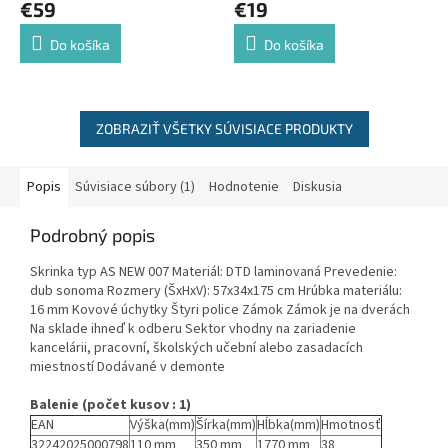
€59
€19
Do košíka
Do košíka
ZOBRAZIŤ VŠETKY SÚVISIACE PRODUKTY
Popis
Súvisiace súbory (1)
Hodnotenie
Diskusia
Podrobný popis
Skrinka typ AS NEW 007 Materiál: DTD laminovaná Prevedenie:
dub sonoma Rozmery (ŠxHxV): 57x34x175 cm Hrúbka materiálu:
16 mm Kovové úchytky Štyri police Zámok Zámok je na dverách
Na sklade ihneď k odberu Sektor vhodny na zariadenie
kancelárii, pracovní, školských učební alebo zasadacích
miestností Dodávané v demonte
Balenie (počet kusov : 1)
EAN
Výška(mm)
Šírka(mm)
Hĺbka(mm)
Hmotnosť
32242025000798
110 mm
350 mm
1770 mm
38