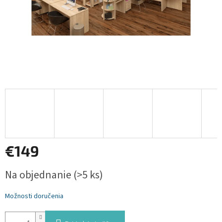
€149
Jednotková
Na objednanie
(>5 ks)
cena:
Možnosti doručenia