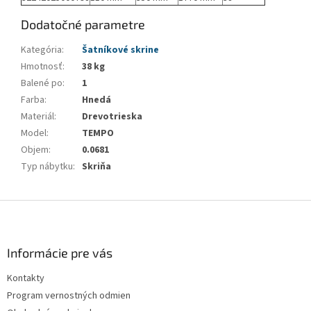
Dodatočné parametre
Kategória
:
Šatníkové skrine
Hmotnosť
:
38 kg
Balené po
:
1
Farba
:
Hnedá
Materiál
:
Drevotrieska
Model
:
TEMPO
Objem
:
0.0681
Typ nábytku
:
Skriňa
Z
á
p
ä
Informácie pre vás
t
Kontakty
i
Program vernostných odmien
e