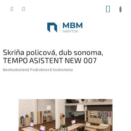
Prejsť
NÁKUP
na
obsah
KOŠÍK
Skriňa policová, dub sonoma,
TEMPO ASISTENT NEW 007
Priemerné
Neohodnotené
Podrobnosti hodnotenia
hodnotenie
produktu
je
0,0
z
5
hviezdičiek.