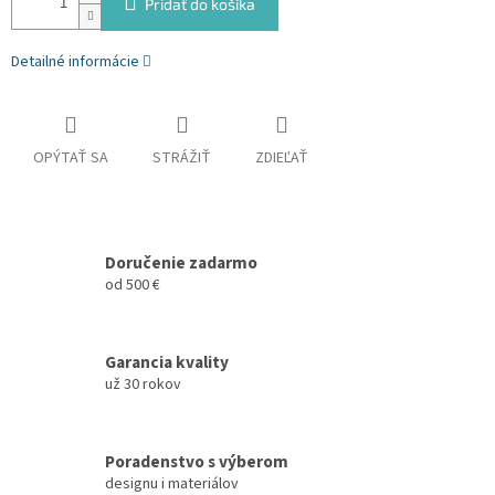
Pridať do košíka
Detailné informácie
OPÝTAŤ SA
STRÁŽIŤ
ZDIEĽAŤ
Doručenie zadarmo
od 500 €
Garancia kvality
už 30 rokov
Poradenstvo s výberom
designu i materiálov