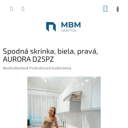
Prejsť
NÁKUP
na
obsah
KOŠÍK
Spodná skrinka, biela, pravá,
AURORA D25PZ
Priemerné
Neohodnotené
Podrobnosti hodnotenia
hodnotenie
produktu
je
0,0
z
5
hviezdičiek.