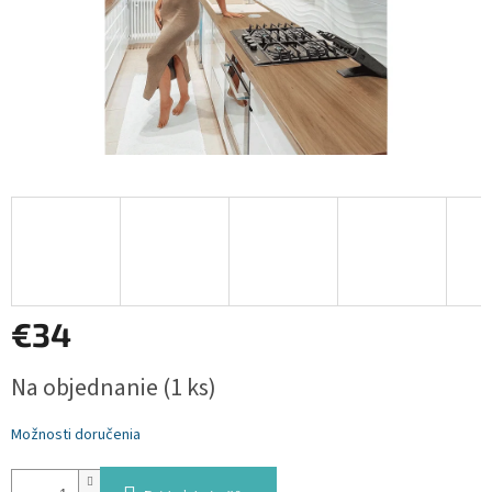
€34
Jednotková
Na objednanie
(1 ks)
cena:
Možnosti doručenia