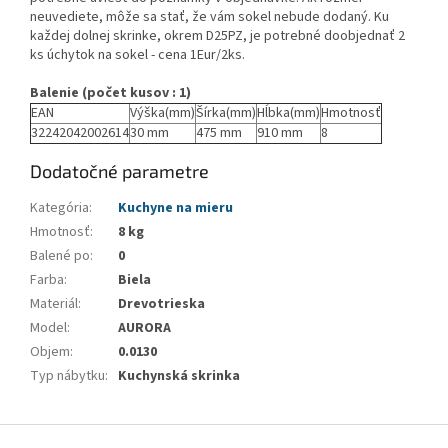
neuvediete, môže sa stať, že vám sokel nebude dodaný. Ku
každej dolnej skrinke, okrem D25PZ, je potrebné doobjednať 2
ks úchytok na sokel - cena 1Eur/2ks.
Balenie (počet kusov : 1)
EAN
Výška(mm)
Šírka(mm)
Hĺbka(mm)
Hmotnosť
32242042002614
30 mm
475 mm
910 mm
8
Dodatočné parametre
Kategória
:
Kuchyne na mieru
Hmotnosť
:
8 kg
Balené po
:
0
Farba
:
Biela
Materiál
:
Drevotrieska
Model
:
AURORA
Objem
:
0.0130
Typ nábytku
:
Kuchynská skrinka
Z