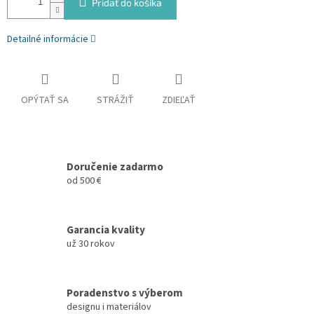
Pridať do košíka
Detailné informácie
OPÝTAŤ SA
STRÁŽIŤ
ZDIEĽAŤ
Doručenie zadarmo
od 500 €
Garancia kvality
už 30 rokov
Poradenstvo s výberom
designu i materiálov