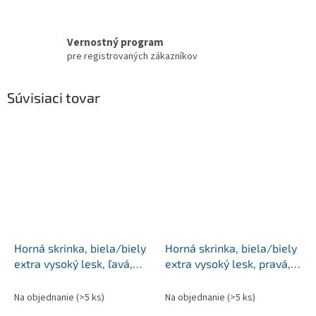
Vernostný program
pre registrovaných zákazníkov
Súvisiaci tovar
Horná skrinka, biela/biely
Horná skrinka, biela/biely
extra vysoký lesk, ľavá,
extra vysoký lesk, pravá,
AURORA G40
AURORA G601F
Na objednanie
(>5 ks)
Na objednanie
(>5 ks)