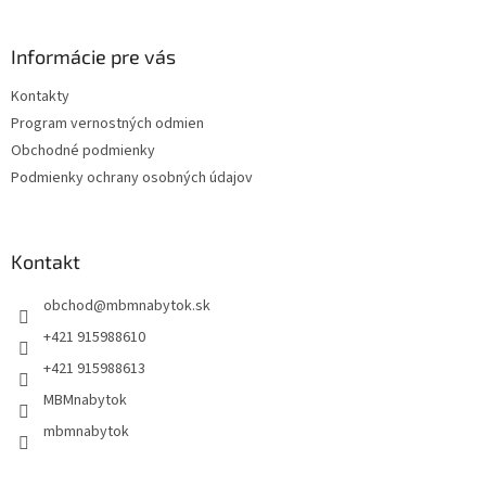
á
p
ä
Informácie pre vás
t
Kontakty
i
Program vernostných odmien
e
Obchodné podmienky
Podmienky ochrany osobných údajov
Kontakt
obchod
@
mbmnabytok.sk
+421 915988610
+421 915988613
MBMnabytok
mbmnabytok