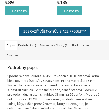
€89
€135
Do košíka
Do košíka
ZOBRAZIŤ VŠETKY SÚVISIACE PRODUKTY
Popis
Podobné (1)
Súvisiace súbory (1)
Hodnotenie
Diskusia
Podrobný popis
Spodná skrinka, Aurora D25PZ Prevedenie: DTD laminová Farba:
biela Rozmery (ŠxHxV): 25x45x72 cm Hrúbka materiálu: 15 mm
Systém tichého zatvárania dvierok Pracovná doska nie je
súčasťou skriniek. Je možné si doobjednať pracovnú dosku v
prevedení dub artisan s hrúbkou 38 mm za 56 eur/bm. Možnosť
dokúpiť drez LAY ON. Spodné skrinky sú dodávané vrátane
dolnej lišty, avšak presný rozmer, ktorý potrebujete, je
potrebné uviesť do poznámky v objednávke. Ak rozmer