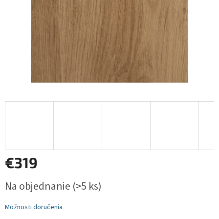
€319
Jednotková
Na objednanie
(>5 ks)
cena:
Možnosti doručenia