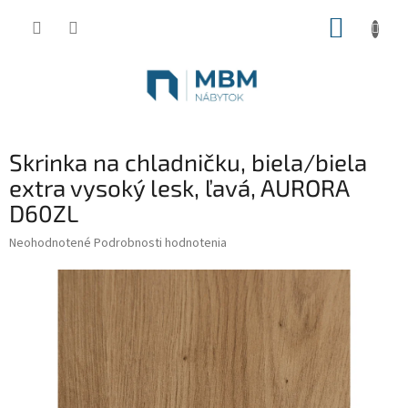
Prejsť
NÁKUP
na
obsah
KOŠÍK
Skrinka na chladničku, biela/biela
extra vysoký lesk, ľavá, AURORA
D60ZL
Priemerné
Neohodnotené
Podrobnosti hodnotenia
hodnotenie
produktu
je
0,0
z
5
hviezdičiek.