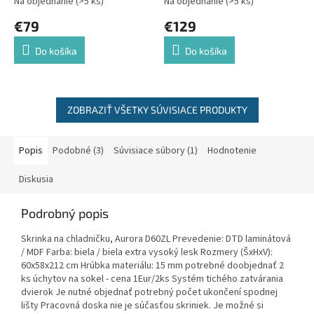
Na objednanie
(>5 ks)
Na objednanie
(>5 ks)
€79
€129
Do košíka
Do košíka
ZOBRAZIŤ VŠETKY SÚVISIACE PRODUKTY
Popis
Podobné (3)
Súvisiace súbory (1)
Hodnotenie
Diskusia
Podrobný popis
Skrinka na chladničku, Aurora D60ZL Prevedenie: DTD laminátová
/ MDF Farba: biela / biela extra vysoký lesk Rozmery (ŠxHxV):
60x58x212 cm Hrúbka materiálu: 15 mm potrebné doobjednať 2
ks úchytov na sokel - cena 1Eur/2ks Systém tichého zatvárania
dvierok Je nutné objednať potrebný počet ukončení spodnej
lišty Pracovná doska nie je súčasťou skriniek. Je možné si