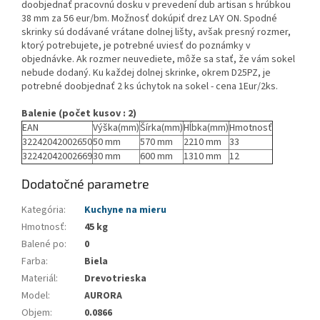
doobjednať pracovnú dosku v prevedení dub artisan s hrúbkou
38 mm za 56 eur/bm. Možnosť dokúpiť drez LAY ON. Spodné
skrinky sú dodávané vrátane dolnej lišty, avšak presný rozmer,
ktorý potrebujete, je potrebné uviesť do poznámky v
objednávke. Ak rozmer neuvediete, môže sa stať, že vám sokel
nebude dodaný. Ku každej dolnej skrinke, okrem D25PZ, je
potrebné doobjednať 2 ks úchytok na sokel - cena 1Eur/2ks.
Balenie (počet kusov : 2)
EAN
Výška(mm)
Šírka(mm)
Hĺbka(mm)
Hmotnosť
32242042002650
50 mm
570 mm
2210 mm
33
32242042002669
30 mm
600 mm
1310 mm
12
Dodatočné parametre
Kategória
:
Kuchyne na mieru
Hmotnosť
:
45 kg
Balené po
:
0
Farba
:
Biela
Materiál
:
Drevotrieska
Model
:
AURORA
Objem
:
0.0866