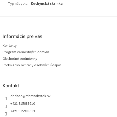
Typ nábytku
:
Kuchynská skrinka
Z
á
p
ä
Informácie pre vás
t
Kontakty
i
Program vernostných odmien
e
Obchodné podmienky
Podmienky ochrany osobných údajov
Kontakt
obchod
@
mbmnabytok.sk
+421 915988610
+421 915988613