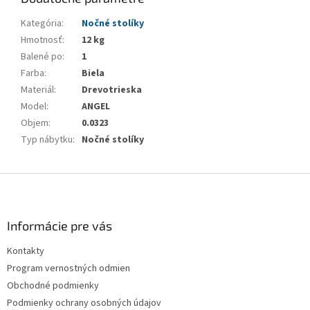
Kategória
:
Nočné stolíky
Hmotnosť
:
12 kg
Balené po
:
1
Farba
:
Biela
Materiál
:
Drevotrieska
Model
:
ANGEL
Objem
:
0.0323
Typ nábytku
:
Nočné stolíky
Z
á
p
ä
Informácie pre vás
t
Kontakty
i
Program vernostných odmien
e
Obchodné podmienky
Podmienky ochrany osobných údajov