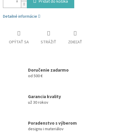
Pridať do košíka
Detailné informácie
OPÝTAŤ SA
STRÁŽIŤ
ZDIEĽAŤ
Doručenie zadarmo
od 500 €
Garancia kvality
už 30 rokov
Poradenstvo s výberom
designu i materiálov