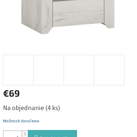
€69
Jednotková
Na objednanie
(4 ks)
cena:
Možnosti doručenia