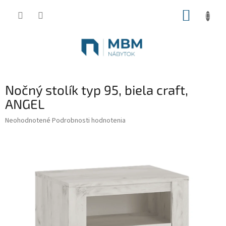
Prejsť
NÁKUP
na
obsah
KOŠÍK
Nočný stolík typ 95, biela craft,
ANGEL
Priemerné
Neohodnotené
Podrobnosti hodnotenia
hodnotenie
produktu
je
0,0
z
5
hviezdičiek.