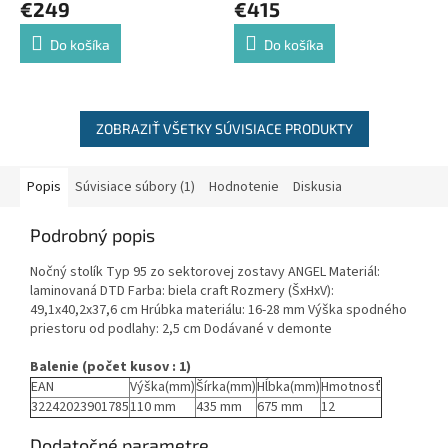
€249
€415
Do košíka
Do košíka
ZOBRAZIŤ VŠETKY SÚVISIACE PRODUKTY
Popis
Súvisiace súbory (1)
Hodnotenie
Diskusia
Podrobný popis
Nočný stolík Typ 95 zo sektorovej zostavy ANGEL Materiál:
laminovaná DTD Farba: biela craft Rozmery (ŠxHxV):
49,1x40,2x37,6 cm Hrúbka materiálu: 16-28 mm Výška spodného
priestoru od podlahy: 2,5 cm Dodávané v demonte
Balenie (počet kusov : 1)
EAN
Výška(mm)
Šírka(mm)
Hĺbka(mm)
Hmotnosť
32242023901785
110 mm
435 mm
675 mm
12
Dodatočné parametre