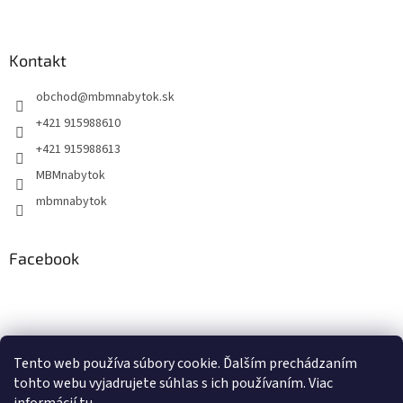
Kontakt
obchod
@
mbmnabytok.sk
+421 915988610
+421 915988613
MBMnabytok
mbmnabytok
Facebook
Nákupný košík
Tento web používa súbory cookie. Ďalším prechádzaním
tohto webu vyjadrujete súhlas s ich používaním. Viac
0
KS /
€0