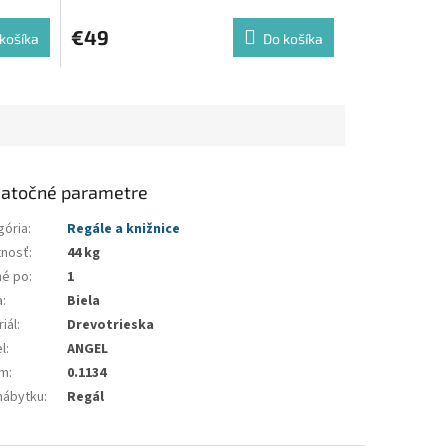
€49
košíka
Do košíka
atočné parametre
gória
:
Regále a knižnice
nosť
:
44 kg
né po
:
1
a
:
Biela
iál
:
Drevotrieska
l
:
ANGEL
em
:
0.1134
nábytku
:
Regál