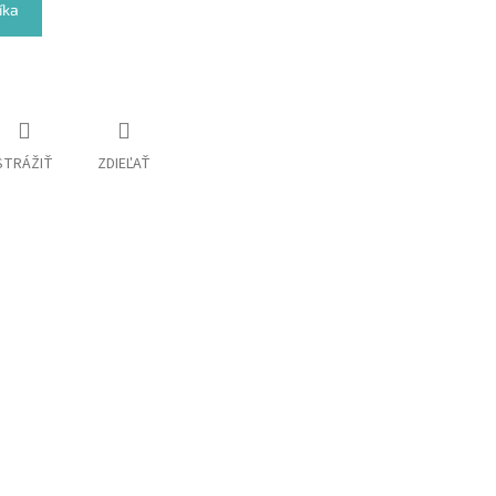
íka
STRÁŽIŤ
ZDIEĽAŤ