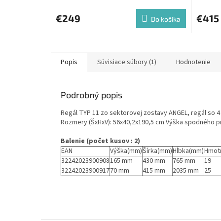
€249
€415
Do košíka
Popis
Súvisiace súbory (1)
Hodnotenie
Podrobný popis
Regál TYP 11 zo sektorovej zostavy ANGEL, regál so 4 p
Rozmery (ŠxHxV): 56x40,2x190,5 cm Výška spodného p
Balenie (počet kusov : 2)
EAN
Výška(mm)
Šírka(mm)
Hĺbka(mm)
Hmot
32242023900908
165 mm
430 mm
765 mm
19
32242023900917
70 mm
415 mm
2035 mm
25