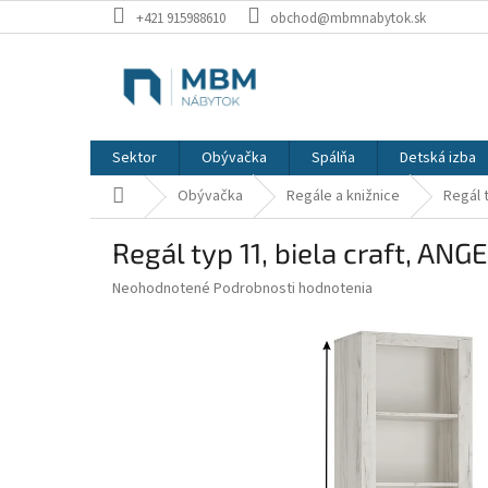
Prejsť
+421 915988610
obchod@mbmnabytok.sk
na
obsah
Sektor
Obývačka
Spálňa
Detská izba
Domov
Obývačka
Regále a knižnice
Regál t
Regál typ 11, biela craft, ANG
Priemerné
Neohodnotené
Podrobnosti hodnotenia
hodnotenie
produktu
je
0,0
z
5
hviezdičiek.