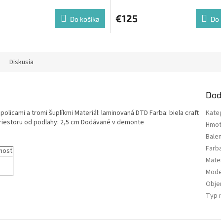
€125
Do košíka
Do 
Diskusia
Dod
olicami a tromi šuplíkmi Materiál: laminovaná DTD Farba: biela craft
Kate
riestoru od podlahy: 2,5 cm Dodávané v demonte
Hmot
Bale
Farb
nosť
Mater
Mode
Obj
Typ 