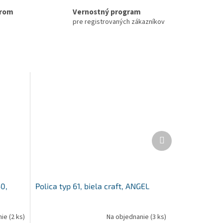
erom
Vernostný program
pre registrovaných zákazníkov
Ďalší
produkt
60,
Polica typ 61, biela craft, ANGEL
nie
(2 ks)
Na objednanie
(3 ks)