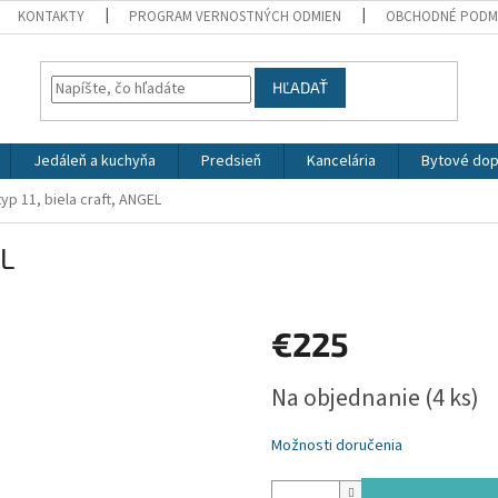
KONTAKTY
PROGRAM VERNOSTNÝCH ODMIEN
OBCHODNÉ PODM
HĽADAŤ
Jedáleň a kuchyňa
Predsieň
Kancelária
Bytové dop
yp 11, biela craft, ANGEL
EL
€225
Jednotková
Na objednanie
(4 ks)
cena:
Možnosti doručenia