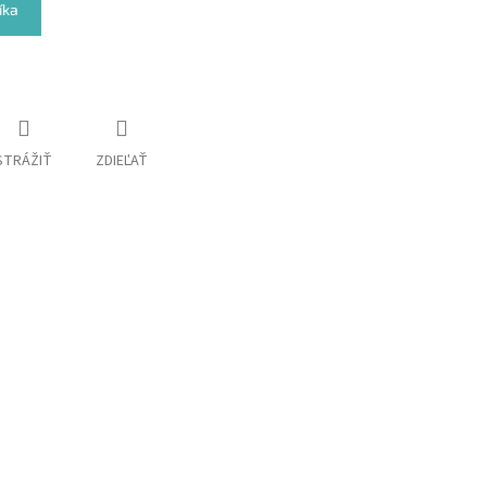
íka
STRÁŽIŤ
ZDIEĽAŤ