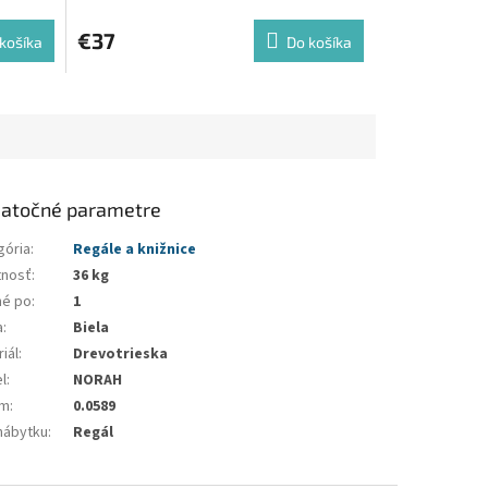
€37
košíka
Do košíka
atočné parametre
gória
:
Regále a knižnice
nosť
:
36 kg
né po
:
1
a
:
Biela
iál
:
Drevotrieska
l
:
NORAH
em
:
0.0589
nábytku
:
Regál