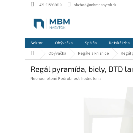
Prejsť
+421 915988610
obchod@mbmnabytok.sk
na
obsah
Sektor
Obývačka
Spálňa
Detská izba
Domov
Obývačka
Regále a knižnice
Regál 
Regál pyramída, biely, DTD 
Priemerné
Neohodnotené
Podrobnosti hodnotenia
hodnotenie
produktu
je
0,0
z
5
hviezdičiek.