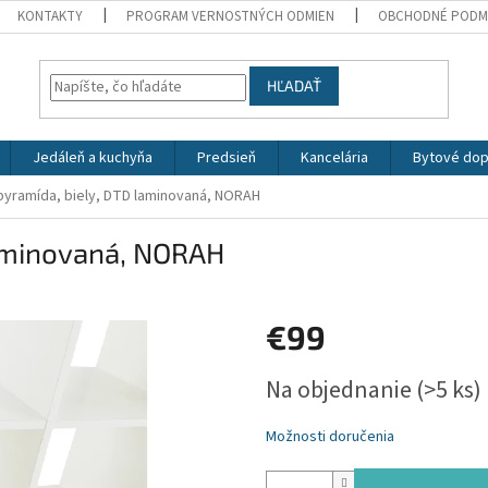
KONTAKTY
PROGRAM VERNOSTNÝCH ODMIEN
OBCHODNÉ PODM
HĽADAŤ
Jedáleň a kuchyňa
Predsieň
Kancelária
Bytové dop
pyramída, biely, DTD laminovaná, NORAH
laminovaná, NORAH
€99
Jednotková
Na objednanie
(>5 ks)
cena:
Možnosti doručenia