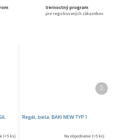
erom
Vernostný program
pre registrovaných zákazníkov
Ďalší
produkt
SIL
Regál, biela, BAKI NEW TYP 1
ie
(>5 ks)
Na objednanie
(>5 ks)