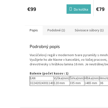
€99
€79
Do košíka
Popis
Podobné (1)
Súvisiace súbory (1)
Podrobný popis
Viacúčelový regál v modernom tvare pyramídy s mnoho
Využijete ho ale hlavne v kancelárii, vo Vašej pracovni
drevotriesky s hrúbkou lamina 16 mm. Je neutrálnej bi
Balenie (počet kusov : 1)
EAN
Výška(mm)
Šírka(mm)
Hĺbka(mm)
Hmot
32242024301140
120 mm
335 mm
1465 mm
36