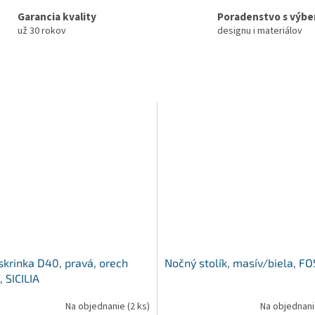
Garancia kvality
Poradenstvo s výb
už 30 rokov
designu i materiálov
skrinka D40, pravá, orech
Nočný stolík, masív/biela, FO
 SICILIA
Na objednanie
(2 ks)
Na objednan