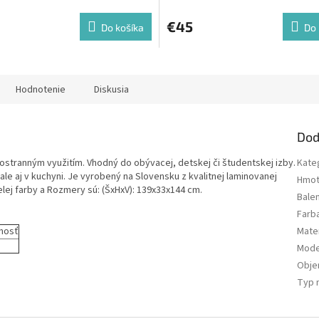
€45
Do košíka
Do 
Hodnotenie
Diskusia
Dod
stranným využitím. Vhodný do obývacej, detskej či študentskej izby.
Kate
, ale aj v kuchyni. Je vyrobený na Slovensku z kvalitnej laminovanej
Hmot
elej farby a Rozmery sú: (ŠxHxV): 139x33x144 cm.
Bale
Farb
nosť
Mater
Mode
Obj
Typ 