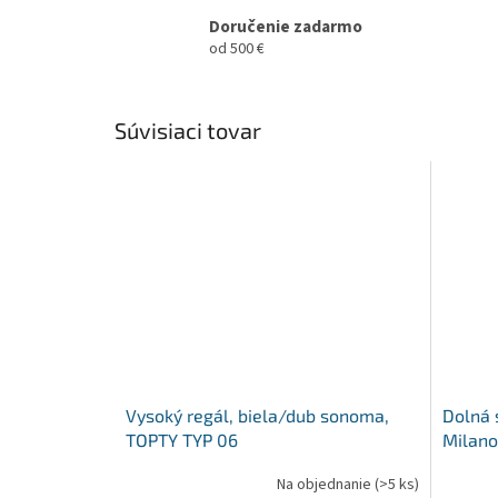
Doručenie zadarmo
od 500 €
Súvisiaci tovar
Vysoký regál, biela/dub sonoma,
Dolná 
TOPTY TYP 06
Milano,
Na objednanie
(>5 ks)