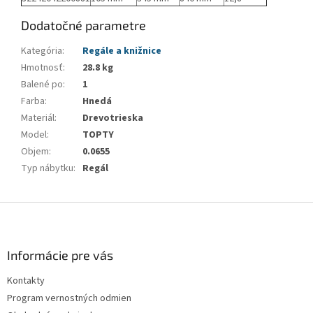
Dodatočné parametre
Kategória
:
Regále a knižnice
Hmotnosť
:
28.8 kg
Balené po
:
1
Farba
:
Hnedá
Materiál
:
Drevotrieska
Model
:
TOPTY
Objem
:
0.0655
Typ nábytku
:
Regál
Z
á
p
ä
Informácie pre vás
t
Kontakty
i
Program vernostných odmien
e