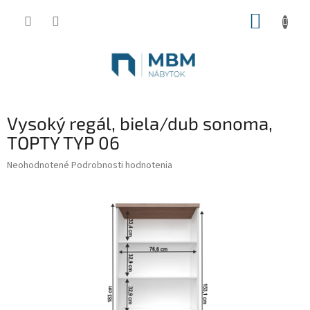
Prejsť
NÁKUP
na
obsah
KOŠÍK
Vysoký regál, biela/dub sonoma,
TOPTY TYP 06
Priemerné
Neohodnotené
Podrobnosti hodnotenia
hodnotenie
produktu
je
0,0
z
5
hviezdičiek.