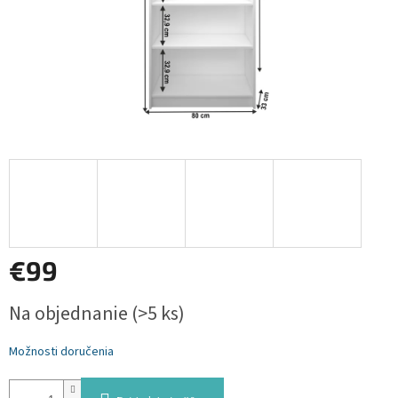
€99
Jednotková
Na objednanie
(>5 ks)
cena:
Možnosti doručenia