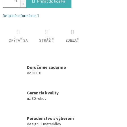
Pridať do košíka
Detailné informácie
OPÝTAŤ SA
STRÁŽIŤ
ZDIEĽAŤ
Doručenie zadarmo
od 500 €
Garancia kvality
už 30 rokov
Poradenstvo s výberom
designu i materiálov