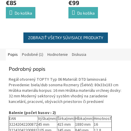
€85
€99
Do košíka
Do košíka
ZOBRAZIŤ VŠETKY SÚVISIACE PRODUKTY
Popis
Podobné (1)
Hodnotenie
Diskusia
Podrobný popis
Regál otvorený TOPTY Typ 06 Materiál: DTD laminovaná
Prevedenie: biela/dub sonoma Rozmery (ŠxHxV): 80x33x183 cm
Hrúbka materiálu korpus: 16 mm Hrúbka materiálu vrchnej dosky:
32 mm Moderný sektorový systém vhodný na zariadenie
kancelárií, pracovní, obývacích priestorov či predsiení
Balenie (počet kusov : 2)
EAN
Výška(mm)
Šírka(mm)
Hĺbka(mm)
Hmotnosť
32242042200872
45 mm
415 mm
1880 mm
16
32242042200881
105 mm
345 mm
840 mm
12,8