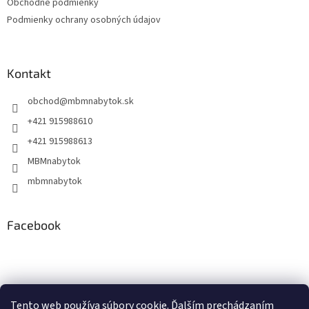
Obchodné podmienky
Podmienky ochrany osobných údajov
Kontakt
obchod
@
mbmnabytok.sk
+421 915988610
+421 915988613
MBMnabytok
mbmnabytok
Facebook
Nákupný košík
Tento web používa súbory cookie. Ďalším prechádzaním