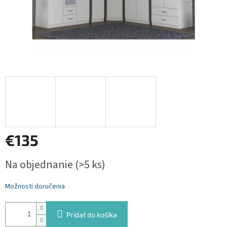
€135
Jednotková
Na objednanie
(>5 ks)
cena:
Možnosti doručenia
Pridať do košíka