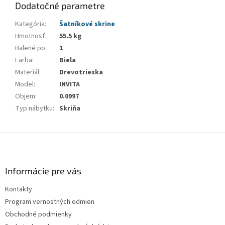
Dodatočné parametre
Kategória
:
Šatníkové skrine
Hmotnosť
:
55.5 kg
Balené po
:
1
Farba
:
Biela
Materiál
:
Drevotrieska
Model
:
INVITA
Objem
:
0.0997
Typ nábytku
:
Skriňa
Z
á
p
ä
Informácie pre vás
t
Kontakty
i
Program vernostných odmien
e
Obchodné podmienky