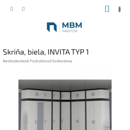
Prejsť
NÁKUP
na
obsah
KOŠÍK
Skriňa, biela, INVITA TYP 1
Priemerné
Neohodnotené
Podrobnosti hodnotenia
hodnotenie
produktu
je
0,0
z
5
hviezdičiek.