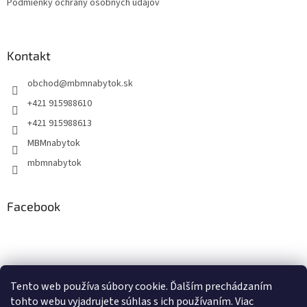
Podmienky ochrany osobných údajov
Kontakt
obchod
@
mbmnabytok.sk
+421 915988610
+421 915988613
MBMnabytok
mbmnabytok
Facebook
Nákupný košík
Tento web používa súbory cookie. Ďalším prechádzaním
tohto webu vyjadrujete súhlas s ich používaním. Viac
0
KS /
€0