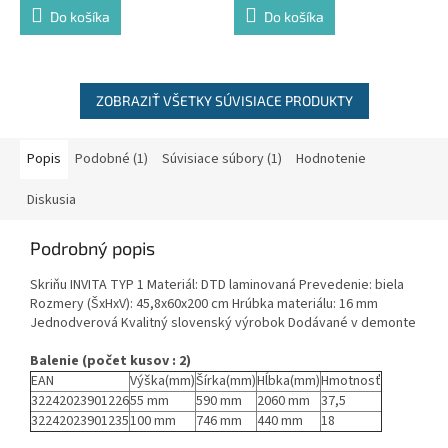
Do košíka
Do košíka
ZOBRAZIŤ VŠETKY SÚVISIACE PRODUKTY
Popis
Podobné (1)
Súvisiace súbory (1)
Hodnotenie
Diskusia
Podrobný popis
Skriňu INVITA TYP 1 Materiál: DTD laminovaná Prevedenie: biela
Rozmery (ŠxHxV): 45,8x60x200 cm Hrúbka materiálu: 16 mm
Jednodverová Kvalitný slovenský výrobok Dodávané v demonte
Balenie (počet kusov : 2)
EAN
Výška(mm)
Šírka(mm)
Hĺbka(mm)
Hmotnosť
32242023901226
55 mm
590 mm
2060 mm
37,5
32242023901235
100 mm
746 mm
440 mm
18