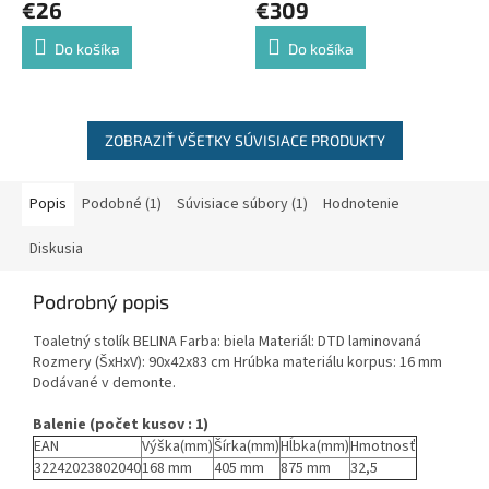
€26
€309
Do košíka
Do košíka
ZOBRAZIŤ VŠETKY SÚVISIACE PRODUKTY
Popis
Podobné (1)
Súvisiace súbory (1)
Hodnotenie
Diskusia
Podrobný popis
Toaletný stolík BELINA Farba: biela Materiál: DTD laminovaná
Rozmery (ŠxHxV): 90x42x83 cm Hrúbka materiálu korpus: 16 mm
Dodávané v demonte.
Balenie (počet kusov : 1)
EAN
Výška(mm)
Šírka(mm)
Hĺbka(mm)
Hmotnosť
32242023802040
168 mm
405 mm
875 mm
32,5