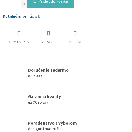
Pridať do košíka
Detailné informácie
OPÝTAŤ SA
STRÁŽIŤ
ZDIEĽAŤ
Doručenie zadarmo
od 500 €
Garancia kvality
už 30 rokov
Poradenstvo s výberom
designu i materiálov