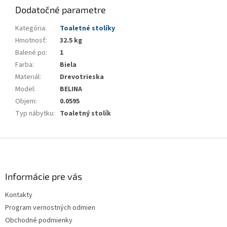
Dodatočné parametre
Kategória
:
Toaletné stolíky
Hmotnosť
:
32.5 kg
Balené po
:
1
Farba
:
Biela
Materiál
:
Drevotrieska
Model
:
BELINA
Objem
:
0.0595
Typ nábytku
:
Toaletný stolík
Z
á
p
ä
Informácie pre vás
t
Kontakty
i
Program vernostných odmien
e
Obchodné podmienky