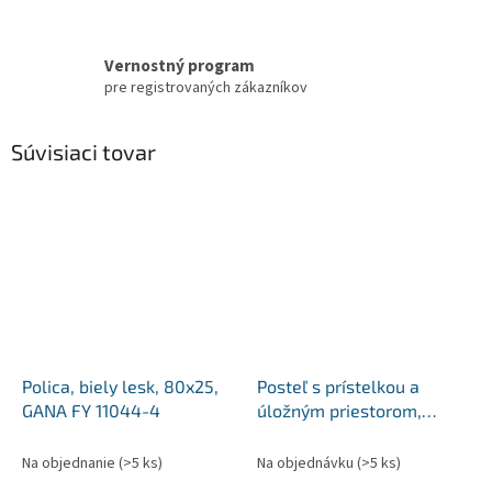
Vernostný program
pre registrovaných zákazníkov
Súvisiaci tovar
Polica, biely lesk, 80x25,
Posteľ s prístelkou a
GANA FY 11044-4
úložným priestorom,
kaučukové drevo/biela,
AUSTIN NEW
Na objednanie
(>5 ks)
Na objednávku
(>5 ks)