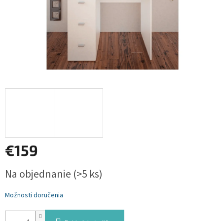
€159
Jednotková
Na objednanie
(>5 ks)
cena:
Možnosti doručenia