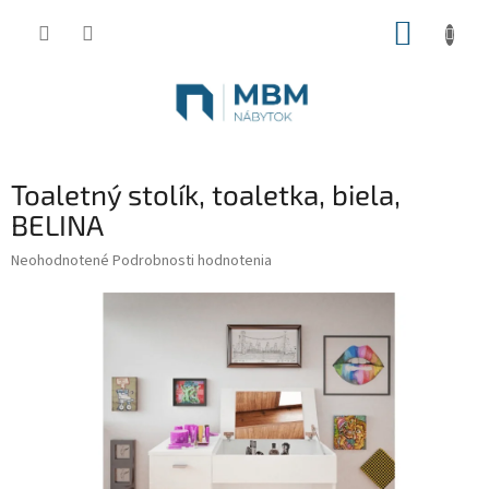
Prejsť
NÁKUP
na
obsah
KOŠÍK
Toaletný stolík, toaletka, biela,
BELINA
Priemerné
Neohodnotené
Podrobnosti hodnotenia
hodnotenie
produktu
je
0,0
z
5
hviezdičiek.