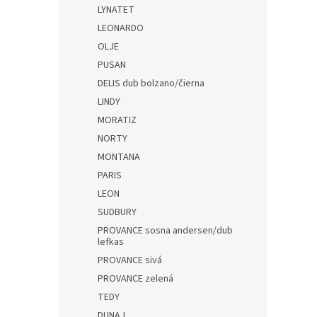
LYNATET
LEONARDO
OLJE
PUSAN
DELIS dub bolzano/čierna
LINDY
MORATIZ
NORTY
MONTANA
PARIS
LEON
SUDBURY
PROVANCE sosna andersen/dub
lefkas
PROVANCE sivá
PROVANCE zelená
TEDY
DUNAJ