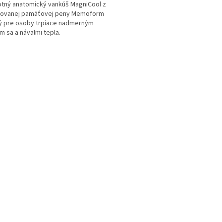
tný anatomický vankúš MagniCool z
tovanej pamäťovej peny Memoform
ý pre osoby trpiace nadmerným
m sa a návalmi tepla.
O
v
l
á
d
a
c
i
e
p
r
v
k
y
v
ý
p
i