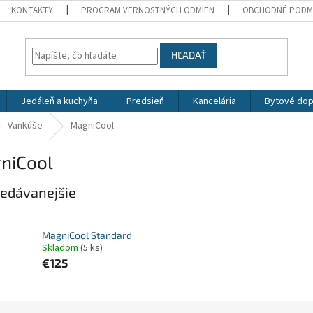
KONTAKTY
PROGRAM VERNOSTNÝCH ODMIEN
OBCHODNÉ PODM
HĽADAŤ
Jedáleň a kuchyňa
Predsieň
Kancelária
Bytové dop
Vankúše
MagniCool
niCool
edávanejšie
MagniCool Standard
Skladom
(5 ks)
€125