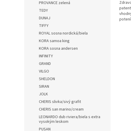
Zdravo
PROVANCE zelená
paten
TEDY
vhodn
DUNAJ
potení
TIFFY
ROYAL sosna nordická/biela
KORA samoa king
KORA sosna andersen
INFINITY
GRAND
VILGO
SHELDON
SIRAN
JOLK
CHERIS slivka/sivý grafit
CHERIS san marino/cream
LEONARDO dub riviera/biela s extra
vysokým leskom
PUSAN