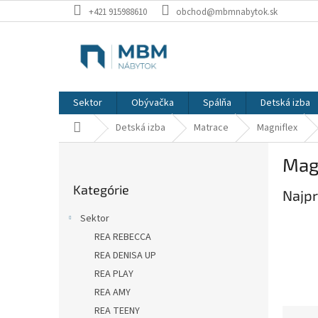
Prejsť
+421 915988610
obchod@mbmnabytok.sk
na
obsah
Sektor
Obývačka
Spálňa
Detská izba
Domov
Detská izba
Matrace
Magniflex
B
Mag
o
Preskočiť
č
Kategórie
kategórie
Najpr
n
ý
Sektor
p
REA REBECCA
a
REA DENISA UP
n
e
REA PLAY
l
REA AMY
REA TEENY
R