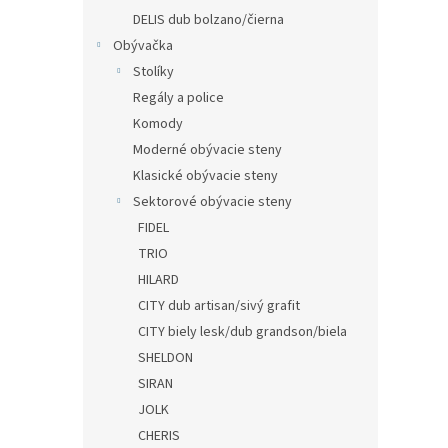
DELIS dub bolzano/čierna
Obývačka
Stolíky
Regály a police
Komody
Moderné obývacie steny
Klasické obývacie steny
Sektorové obývacie steny
FIDEL
TRIO
HILARD
CITY dub artisan/sivý grafit
CITY biely lesk/dub grandson/biela
SHELDON
SIRAN
JOLK
CHERIS