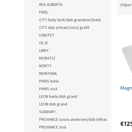
a
REA ALBERTA
Odpor
d
FIDEL
e
CITY biely lesk/dub grandson/biela
V
n
CITY dub artisan/soivý grafit
ý
i
LYNATET
p
e
i
p
OLJE
s
r
LINDY
p
o
MORATIZ
r
d
NORTY
o
u
MONTANA
d
k
PARIS biela
u
t
Magn
k
o
PARIS sivá
t
v
LEON biela/dub grand
o
LEON dub grand
v
SUDBURY
PROVANCE sosna andersen/dub lefkas
€12
PROVANCE sivá