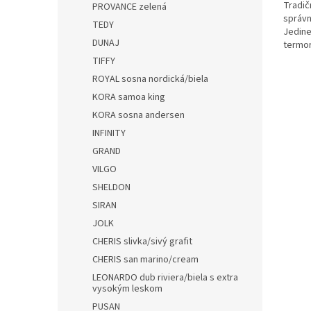
Tradič
PROVANCE zelená
správn
TEDY
Jedine
DUNAJ
termor
vetrac
TIFFY
ROYAL sosna nordická/biela
KORA samoa king
KORA sosna andersen
INFINITY
GRAND
VILGO
SHELDON
SIRAN
JOLK
CHERIS slivka/sivý grafit
CHERIS san marino/cream
LEONARDO dub riviera/biela s extra
vysokým leskom
PUSAN