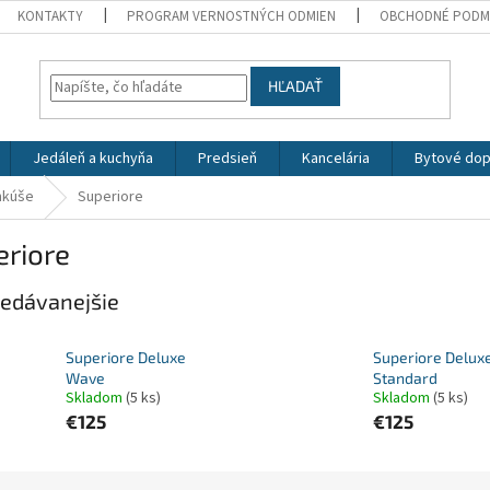
KONTAKTY
PROGRAM VERNOSTNÝCH ODMIEN
OBCHODNÉ PODM
HĽADAŤ
Jedáleň a kuchyňa
Predsieň
Kancelária
Bytové dop
nkúše
Superiore
eriore
edávanejšie
Superiore Deluxe
Superiore Delux
Wave
Standard
Skladom
(5 ks)
Skladom
(5 ks)
€125
€125