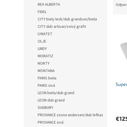
a
REA ALBERTA
Odpor
d
FIDEL
e
CITY biely lesk/dub grandson/biela
V
n
CITY dub artisan/soivý grafit
ý
i
LYNATET
p
e
i
p
OLJE
s
r
LINDY
p
o
MORATIZ
r
d
NORTY
o
u
MONTANA
d
k
PARIS biela
u
t
Super
k
o
PARIS sivá
t
v
LEON biela/dub grand
o
LEON dub grand
v
SUDBURY
PROVANCE sosna andersen/dub lefkas
€12
PROVANCE sivá