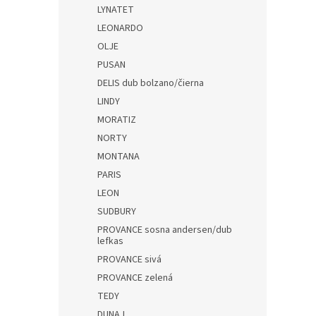
LYNATET
LEONARDO
OLJE
PUSAN
DELIS dub bolzano/čierna
LINDY
MORATIZ
NORTY
MONTANA
PARIS
LEON
SUDBURY
PROVANCE sosna andersen/dub
lefkas
PROVANCE sivá
PROVANCE zelená
TEDY
DUNAJ