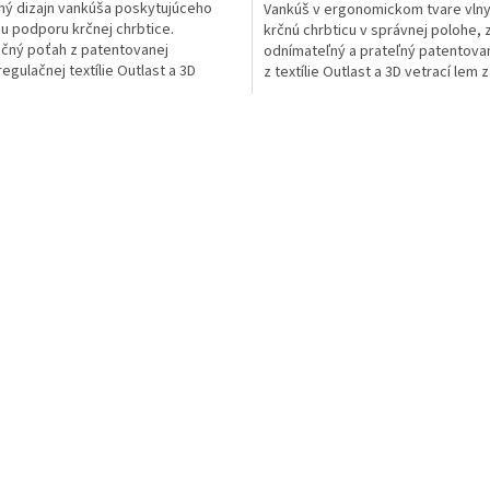
ný dizajn vankúša poskytujúceho
Vankúš v ergonomickom tvare vlny
u podporu krčnej chrbtice.
krčnú chrbticu v správnej polohe, 
čný poťah z patentovanej
odnímateľný a prateľný patentova
egulačnej textílie Outlast a 3D
z textílie Outlast a 3D vetrací lem z
í lem zaisťujú dokonalú...
O
v
l
á
d
a
c
i
e
p
r
v
k
y
v
ý
p
i