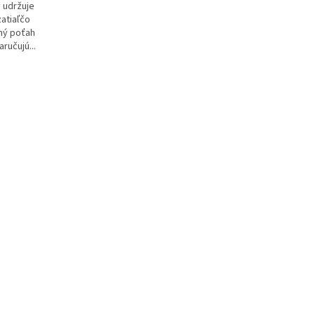
 udržuje
zatiaľčo
ný poťah
aručujú...