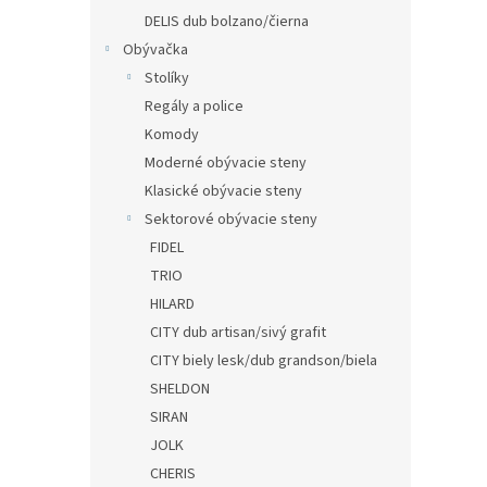
DELIS dub bolzano/čierna
Obývačka
Stolíky
Regály a police
Komody
Moderné obývacie steny
Klasické obývacie steny
Sektorové obývacie steny
FIDEL
TRIO
HILARD
CITY dub artisan/sivý grafit
CITY biely lesk/dub grandson/biela
SHELDON
SIRAN
JOLK
CHERIS