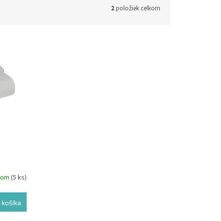
2
položiek celkom
dom
(5 ks)
 košíka