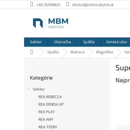
Prejsť
+421 915988610
obchod@mbmnabytok.sk
na
obsah
Sektor
Obývačka
Spálňa
Detská izba
Domov
Spálňa
Matrace
Magniflex
Va
B
Sup
o
Preskočiť
č
Kategórie
kategórie
Najpr
n
ý
Sektor
p
REA REBECCA
a
REA DENISA UP
n
e
REA PLAY
l
REA AMY
REA TEENY
R