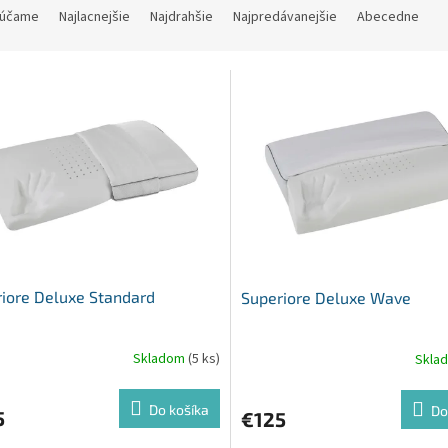
účame
Najlacnejšie
Najdrahšie
Najpredávanejšie
Abecedne
iore Deluxe Standard
Superiore Deluxe Wave
Skladom
(5 ks)
Skla
Do košíka
Do
5
€125