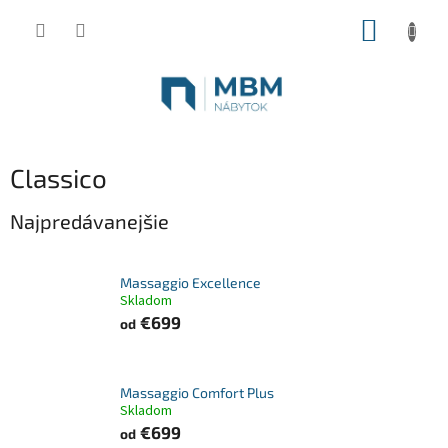
Prejsť
NÁKUP
na
obsah
KOŠÍK
Classico
Najpredávanejšie
Massaggio Excellence
Skladom
€699
od
Massaggio Comfort Plus
Skladom
€699
od