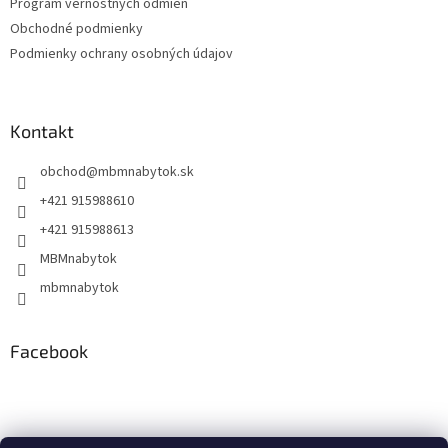
Program vernostných odmien
e
Obchodné podmienky
Podmienky ochrany osobných údajov
Kontakt
obchod
@
mbmnabytok.sk
+421 915988610
+421 915988613
MBMnabytok
mbmnabytok
Facebook
Nákupný košík