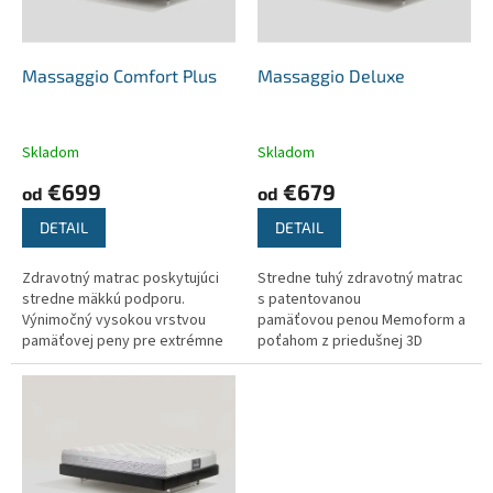
p
o
r
v
o
d
Massaggio Comfort Plus
Massaggio Deluxe
u
k
t
Skladom
Skladom
o
€699
€679
od
od
v
DETAIL
DETAIL
Zdravotný matrac poskytujúci
Stredne tuhý zdravotný matrac
stredne mäkkú podporu.
s patentovanou
Výnimočný vysokou vrstvou
pamäťovou penou Memoform a
pamäťovej peny pre extrémne
poťahom z priedušnej 3D
pohodlie a regeneráciu tela
textílie.
počas spánku.