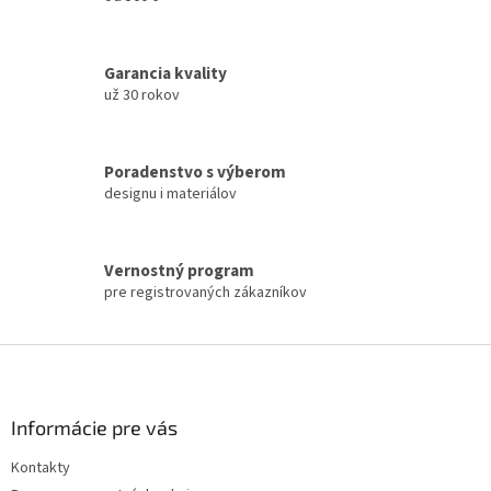
a
c
i
Garancia kvality
e
už 30 rokov
p
r
v
k
Poradenstvo s výberom
y
designu i materiálov
v
ý
p
i
Vernostný program
s
pre registrovaných zákazníkov
u
Z
á
p
ä
Informácie pre vás
t
Kontakty
i