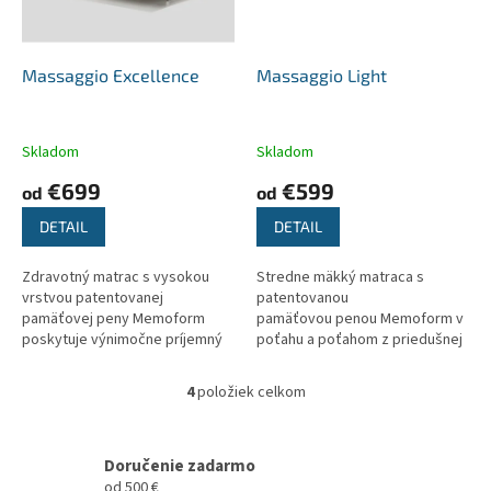
Massaggio Excellence
Massaggio Light
Skladom
Skladom
€699
€599
od
od
DETAIL
DETAIL
Zdravotný matrac s vysokou
Stredne mäkký matraca s
vrstvou patentovanej
patentovanou
pamäťovej peny Memoform
pamäťovou penou Memoform v
poskytuje výnimočne príjemný
poťahu a poťahom z priedušnej
komfort a správnu anatomickú
3D textílie.
podporu. Snímateľný a prateľný
4
položiek celkom
O
poťah z 3D...
v
l
á
Doručenie zadarmo
d
od 500 €