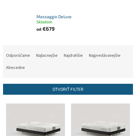
Massaggio Deluxe
Skladom
€679
od
R
a
Odporúčame
Najlacnejšie
Najdrahšie
Najpredávanejšie
d
e
Abecedne
n
i
e
OTVORIŤ FILTER
p
r
V
o
ý
d
p
u
i
k
s
t