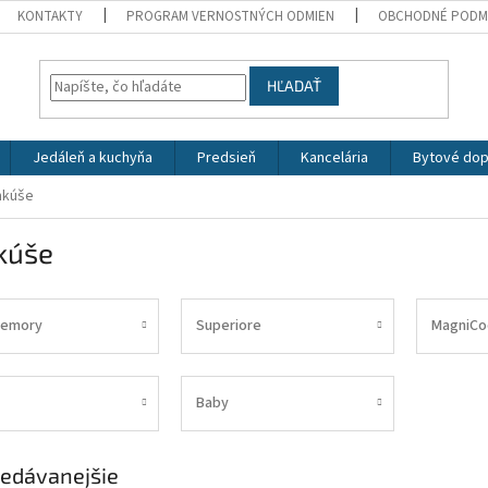
KONTAKTY
PROGRAM VERNOSTNÝCH ODMIEN
OBCHODNÉ PODM
HĽADAŤ
Jedáleň a kuchyňa
Predsieň
Kancelária
Bytové dop
nkúše
kúše
emory
Superiore
MagniCo
Baby
edávanejšie