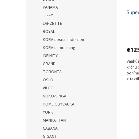
PANAMA
Supe
TIFFY
LANZETTE
ROYAL
KORA sosna andersen
KORA samoa king
€12
INFINITY
Vankúš
GRAND
krčnú 
TORONTA
odníma
z textí
OSLO
VILGO
NOKO-SINGA
HOME OBÝVAČKA
YORK
MANHATTAN
CABANA
GIGANT