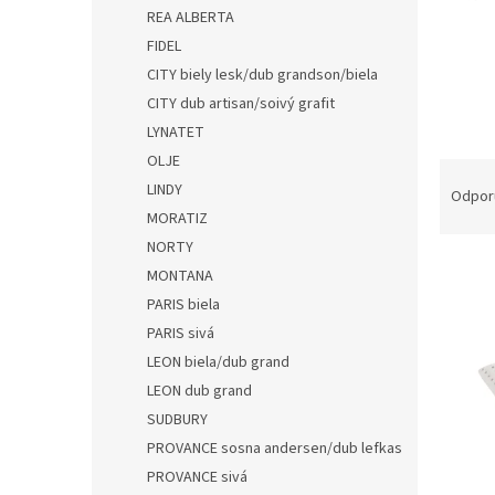
REA ALBERTA
FIDEL
CITY biely lesk/dub grandson/biela
CITY dub artisan/soivý grafit
LYNATET
OLJE
R
LINDY
a
Odpor
d
MORATIZ
e
NORTY
V
n
MONTANA
ý
i
PARIS biela
p
e
PARIS sivá
i
p
s
LEON biela/dub grand
r
p
o
LEON dub grand
r
d
SUDBURY
o
u
PROVANCE sosna andersen/dub lefkas
d
k
PROVANCE sivá
u
t