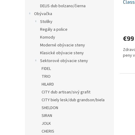
Clas
DELIS dub bolzano/čierna
Obývačka
Stolíky
Regály a police
Komody
€99
Moderné obývacie steny
Zdravo
Klasické obývacie steny
peny v
Sektorové obývacie steny
FIDEL
TRIO
HILARD
CITY dub artisan/sivý grafit
CITY biely lesk/dub grandson/biela
SHELDON
SIRAN
JOLK
CHERIS