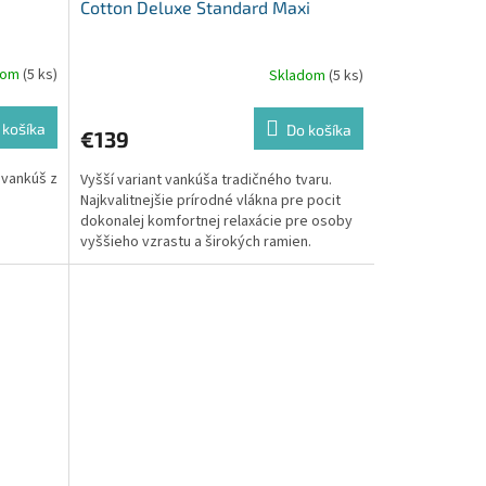
Cotton Deluxe Standard Maxi
dom
(5 ks)
Skladom
(5 ks)
 košíka
Do košíka
€139
 vankúš z
Vyšší variant vankúša tradičného tvaru.
Najkvalitnejšie prírodné vlákna pre pocit
dokonalej komfortnej relaxácie pre osoby
vyššieho vzrastu a širokých ramien.