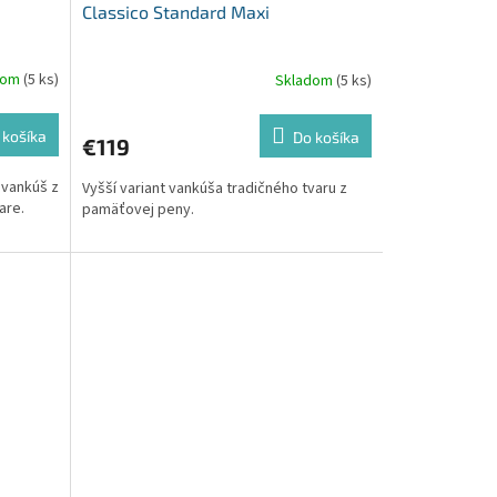
Classico Standard Maxi
dom
(5 ks)
Skladom
(5 ks)
 košíka
Do košíka
€119
 vankúš z
Vyšší variant vankúša tradičného tvaru z
are.
pamäťovej peny.