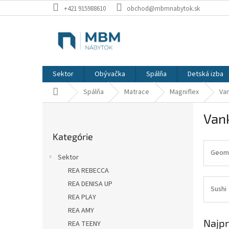
Prejsť
+421 915988610
obchod@mbmnabytok.sk
na
obsah
Sektor
Obývačka
Spálňa
Detská izba
Domov
Spálňa
Matrace
Magniflex
Va
B
Van
o
Preskočiť
č
Kategórie
kategórie
n
ý
Geom
Sektor
p
REA REBECCA
a
REA DENISA UP
n
Sushi
e
REA PLAY
l
REA AMY
Najpr
REA TEENY