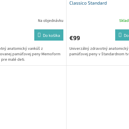
Classico Standard
Na objednávku
Skla
Do košíka
Do
€99
tný anatomický vankúš z
Univerzálný zdravotný anatomický
tovanej pamäťovej peny Memoform
pamäťovej peny v štandardnom tv
 pre malé deti.