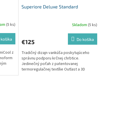
Superiore Deluxe Standard
dom
(5 ks)
Skladom
(5 ks)
 košíka
Do košíka
€125
niCool z
Tradičný dizajn vankúša poskytujúceho
emoform
správnu podporu krčnej chrbtice.
rným
Jedinečný poťah z patentovanej
termoregulačnej textílie Outlast a 3D
vetrací lem zaisťujú dokonalú...