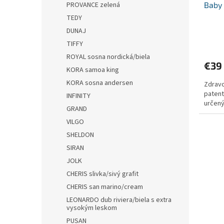
Baby
PROVANCE zelená
k
o
t
v
TEDY
o
DUNAJ
v
TIFFY
ROYAL sosna nordická/biela
€39
KORA samoa king
KORA sosna andersen
Zdravo
paten
INFINITY
určený
GRAND
VILGO
SHELDON
SIRAN
JOLK
CHERIS slivka/sivý grafit
CHERIS san marino/cream
LEONARDO dub riviera/biela s extra
vysokým leskom
PUSAN