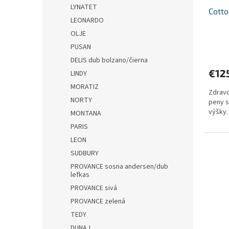
LYNATET
Cott
LEONARDO
OLJE
PUSAN
DELIS dub bolzano/čierna
€12
LINDY
MORATIZ
Zdravo
NORTY
peny s
výšky.
MONTANA
PARIS
LEON
SUDBURY
PROVANCE sosna andersen/dub
lefkas
PROVANCE sivá
PROVANCE zelená
TEDY
DUNAJ