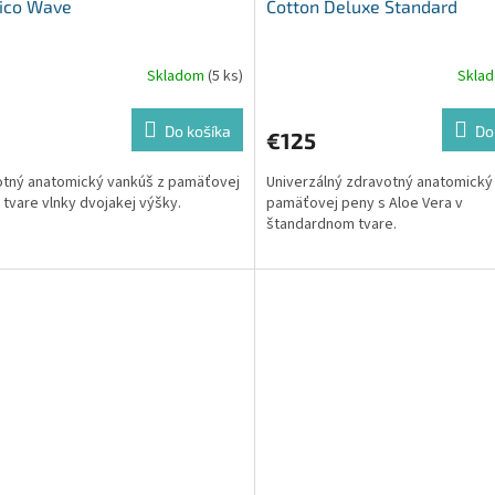
sico Wave
Cotton Deluxe Standard
Skladom
(5 ks)
Skla
Do košíka
Do
€125
tný anatomický vankúš z pamäťovej
Univerzálný zdravotný anatomický
 tvare vlnky dvojakej výšky.
pamäťovej peny s Aloe Vera v
štandardnom tvare.