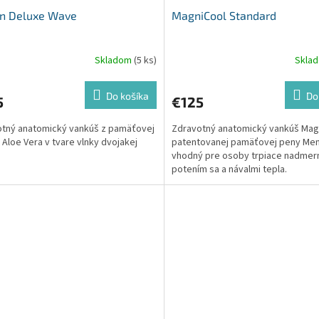
on Deluxe Wave
MagniCool Standard
Skladom
(5 ks)
Skla
Do košíka
Do
5
€125
tný anatomický vankúš z pamäťovej
Zdravotný anatomický vankúš Mag
 Aloe Vera v tvare vlnky dvojakej
patentovanej pamäťovej peny M
vhodný pre osoby trpiace nadme
potením sa a návalmi tepla.