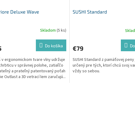
riore Deluxe Wave
SUSHI Standard
Skladom
(5 ks)
Skla
Do košíka
Do
5
€79
 v ergonomickom tvare vlny udržuje
SUSHI Standard z pamäťovej peny 
chrbticu v správnej polohe, zatiaľčo
určený pre tých, ktorí chcú svoj v
teľný a prateľný patentovaný poťah
vždy so sebou.
lie Outlast a 3D vetrací lem zaručujú...
O
v
l
á
d
a
c
i